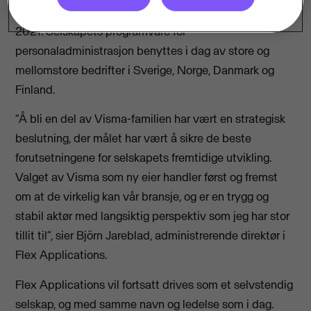
ansatte og omsatte for 163 millioner svenske kroner i
2021. Selskapets programvare for
personaladministrasjon benyttes i dag av store og
mellomstore bedrifter i Sverige, Norge, Danmark og
Finland.
“Å bli en del av Visma-familien har vært en strategisk
beslutning, der målet har vært å sikre de beste
forutsetningene for selskapets fremtidige utvikling.
Valget av Visma som ny eier handler først og fremst
om at de virkelig kan vår bransje, og er en trygg og
stabil aktør med langsiktig perspektiv som jeg har stor
tillit til”, sier Björn Jareblad, administrerende direktør i
Flex Applications.
Flex Applications vil fortsatt drives som et selvstendig
selskap, og med samme navn og ledelse som i dag.