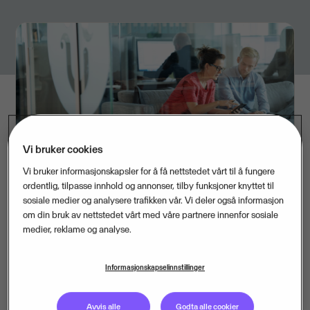
Vi bruker cookies
Vi bruker informasjonskapsler for å få nettstedet vårt til å fungere
ordentlig, tilpasse innhold og annonser, tilby funksjoner knyttet til
“Vi har fulgt Flex Applications lenge, og er imponert
sosiale medier og analysere trafikken vår. Vi deler også informasjon
over hva de har fått til innen HR-programvare. Vi er
om din bruk av nettstedet vårt med våre partnere innenfor sosiale
medier, reklame og analyse.
svært glade for å kunne ønske dem velkommen i
Visma-familien”, sier Carola Lissel, strategidirektør for
Informasjonskapselinnstillinger
Visma i Sverige.
Flex Applications ble etablert i Örebro i 1990, har 140
Avvis alle
Godta alle cookier