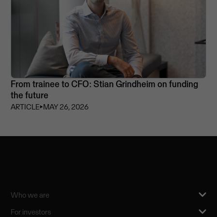
From trainee to CFO: Stian Grindheim on funding
the future
ARTICLE
⏵
MAY 26, 2026
Who we are
For investors