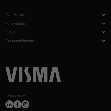
Who we are
For investors
News
Our commitments
Follow us on