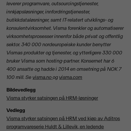
leverer programvare, outsourcingstjenester,
innkjøpsløsninger, innfordringstjenester,
butikkdataløsninger, samt IT-relatert utviklings- og
konsulentvirksomhet. Visma forenkler og automatiserer
virksomhetsprosesser innenfor både privat og offentlig
sektor. 340 000 nordeuropeiske kunder benytter
Vismas produkter og tjenester, og ytterligere 330 000
bruker Visma som hosting-partner. Konsernet har 6
400 ansatte og hadde i 2014 en omsetning på NOK 7
100 mill. Se
visma.no
og
visma.com
Bildevedlegg
Visma styrker satsingen på HRM-løsninger
Vedlegg
Visma styrker satsingen på HRM ved kjøp av Aditros
programvareserie Huldt & Lillevik, en ledende