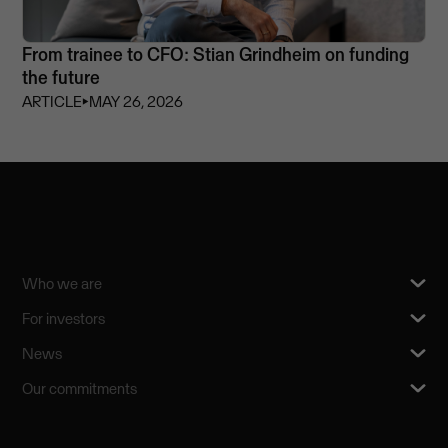
From trainee to CFO: Stian Grindheim on funding
the future
ARTICLE
⏵
MAY 26, 2026
Who we are
For investors
News
Our commitments