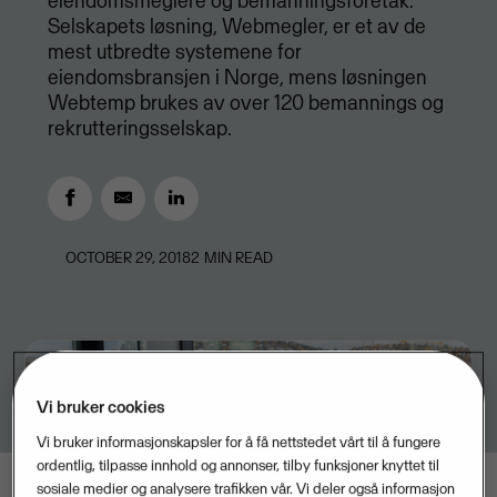
eiendomsmeglere og bemanningsforetak.
Selskapets løsning, Webmegler, er et av de
mest utbredte systemene for
eiendomsbransjen i Norge, mens løsningen
Webtemp brukes av over 120 bemannings og
rekrutteringsselskap.
OCTOBER 29, 2018
2
MIN READ
Vi bruker cookies
Vi bruker informasjonskapsler for å få nettstedet vårt til å fungere
ordentlig, tilpasse innhold og annonser, tilby funksjoner knyttet til
sosiale medier og analysere trafikken vår. Vi deler også informasjon