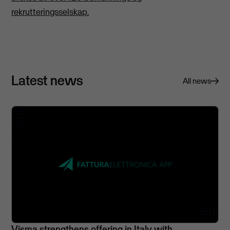
rekrutteringsselskap.
Latest news
All news
Visma strengthens offering in Italy with