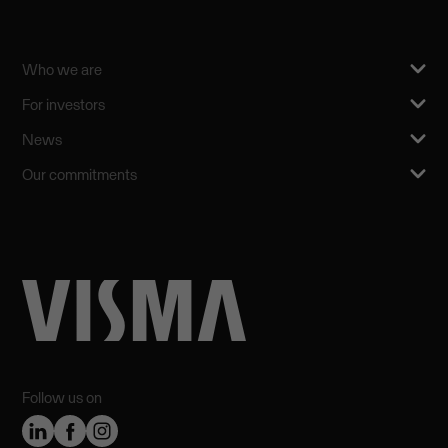
Who we are
For investors
News
Our commitments
Follow us on