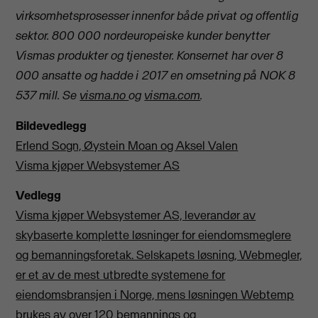
virksomhetsprosesser innenfor både privat og offentlig
sektor. 800 000 nordeuropeiske kunder benytter
Vismas produkter og tjenester. Konsernet har over 8
000 ansatte og hadde i 2017 en omsetning på NOK 8
537 mill.
Se
visma.no
og
visma.com
.
Bildevedlegg
Erlend Sogn, Øystein Moan og Aksel Valen
Visma kjøper Websystemer AS
Vedlegg
Visma kjøper Websystemer AS, leverandør av
skybaserte komplette løsninger for eiendomsmeglere
og bemanningsforetak. Selskapets løsning, Webmegler,
er et av de mest utbredte systemene for
eiendomsbransjen i Norge, mens løsningen Webtemp
brukes av over 120 bemannings og