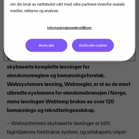
om din bruk av nettstedet vårt med våre partnere innenfor sosiale
medier, reklame og analyse.
Informasjonskapselinnstillinger
Avvis alle
Godta alle cookier
Visma kjøper Websystemer AS, leverandør av
skybaserte komplette løsninger for
eiendomsmeglere og bemanningsforetak.
Websystemers løsning, Webmegler, er et av de mest
utbredte systemene for eiendomsbransjen i Norge,
mens løsningen Webtemp brukes av over 120
bemannings og rekrutteringsselskap.
– Websystemers skybaserte løsninger er blitt
fagmiljøenes foretrukne system, og selskapets visjon