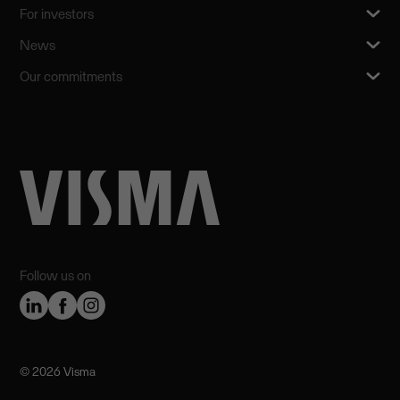
For investors
News
Our commitments
Follow us on
©️ 2026 Visma