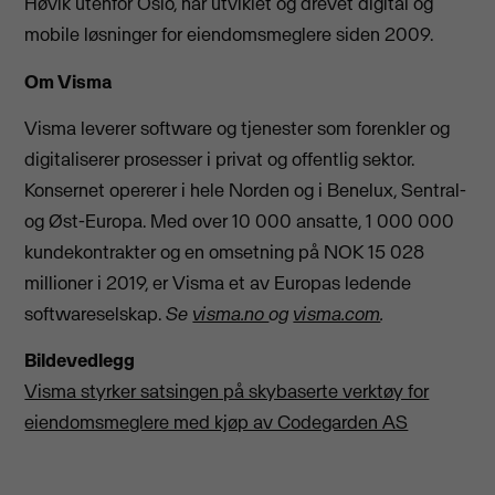
Høvik utenfor Oslo, har utviklet og drevet digital og
mobile løsninger for eiendomsmeglere siden 2009.
Om Visma
Visma leverer software og tjenester som forenkler og
digitaliserer prosesser i privat og offentlig sektor.
Konsernet opererer i hele Norden og i Benelux, Sentral-
og Øst-Europa. Med over 10 000 ansatte, 1 000 000
kundekontrakter og en omsetning på NOK 15 028
millioner i 2019, er Visma et av Europas ledende
softwareselskap.
Se
visma.no
og
visma.com
.
Bildevedlegg
Visma styrker satsingen på skybaserte verktøy for
eiendomsmeglere med kjøp av Codegarden AS