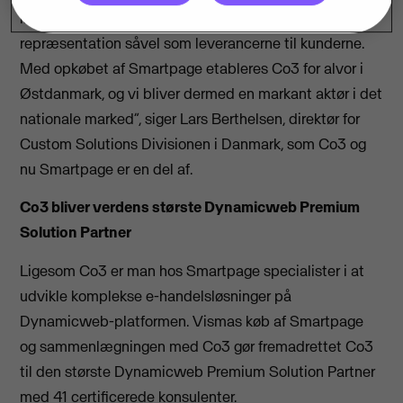
løbende at udvide både den geografiske
repræsentation såvel som leverancerne til kunderne.
Med opkøbet af Smartpage etableres Co3 for alvor i
Østdanmark, og vi bliver dermed en markant aktør i det
nationale marked”, siger Lars Berthelsen, direktør for
Custom Solutions Divisionen i Danmark, som Co3 og
nu Smartpage er en del af.
Co3 bliver verdens største Dynamicweb Premium
Solution Partner
Ligesom Co3 er man hos Smartpage specialister i at
udvikle komplekse e-handelsløsninger på
Dynamicweb-platformen. Vismas køb af Smartpage
og sammenlægningen med Co3 gør fremadrettet Co3
til den største Dynamicweb Premium Solution Partner
med 41 certificerede konsulenter.