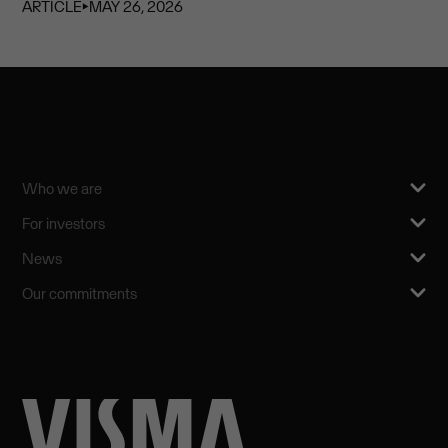
ARTICLE
⏵
MAY 26, 2026
Who we are
For investors
News
Our commitments