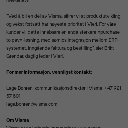
“Ved å bli en del av Visma, sikrer vi at produktutvikling
og vekst fortsatt har høyeste prioritet i Vieri. For våre
kunder vil dette innebære en enda sterkere «purchase
to pay»-løsning, med sømløs integrasjon mellom ERP-
systemet, inngående faktura og bestilling”, sier Brikt
Grendar, daglig leder i Vieri.
For mer informasjon, vennligst kontakt:
Lage Bøhren, kommunikasjonsdirektør i Visma, +47 921
57 801
lage.bohren@visma.com
Om Visma
Visma er en ledende leverandør av skybasert,