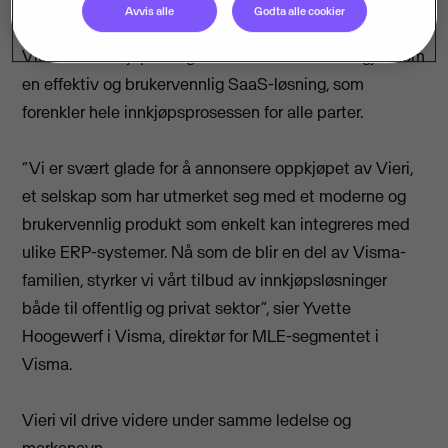
Avvis alle
Godta alle cookier
Vieri fører innkjøpere og leverandører sammen gjennom
en effektiv og brukervennlig SaaS-løsning, som
forenkler hele innkjøpsprosessen for alle parter.
“Vi er svært glade for å annonsere oppkjøpet av Vieri,
et selskap som har utmerket seg med et moderne og
brukervennlig produkt som enkelt kan integreres med
ulike ERP-systemer. Nå som de blir en del av Visma-
familien, styrker vi vårt tilbud av innkjøpsløsninger
både til offentlig og privat sektor”, sier Yvette
Hoogewerf i Visma, direktør for MLE-segmentet i
Visma.
Vieri vil drive videre under samme ledelse og
merkenavn.