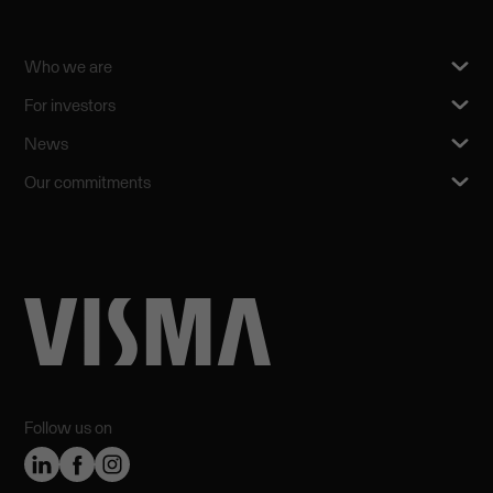
Who we are
For investors
News
Our commitments
Follow us on