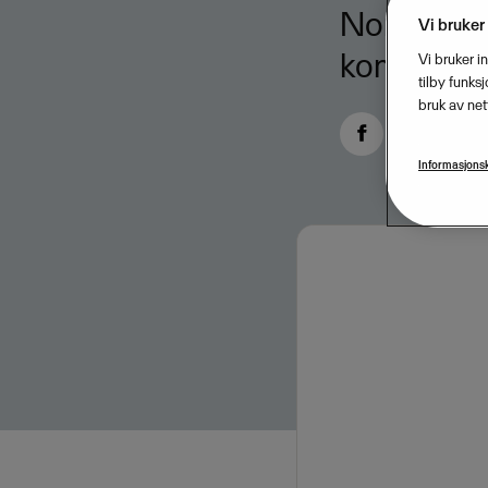
Nordisk e-
Vi bruker
konsernet.
Vi bruker i
tilby funks
bruk av net
Informasjonsk