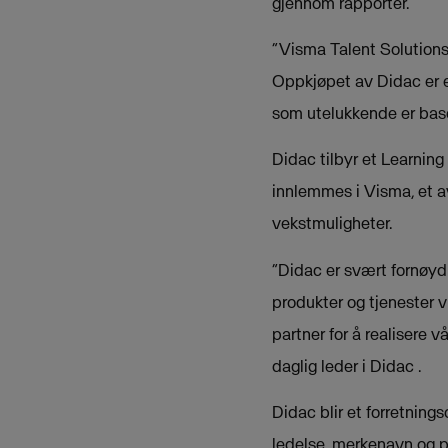
gjennom rapporter.
“Visma Talent Solutions
Oppkjøpet av Didac er en
som utelukkende er baser
Didac tilbyr et Learni
innlemmes i Visma, et a
vekstmuligheter.
“Didac er svært fornøyd
produkter og tjenester v
partner for å realisere 
daglig leder i Didac .
Didac blir et forretnin
ledelse, merkenavn og p