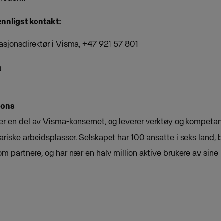
ennligst kontakt:
sjonsdirektør i Visma, +47 921 57 801
m
ions
er en del av Visma-konsernet, og leverer verktøy og kompeta
ariske arbeidsplasser. Selskapet har 100 ansatte i seks land, 
m partnere, og har nær en halv million aktive brukere av sine