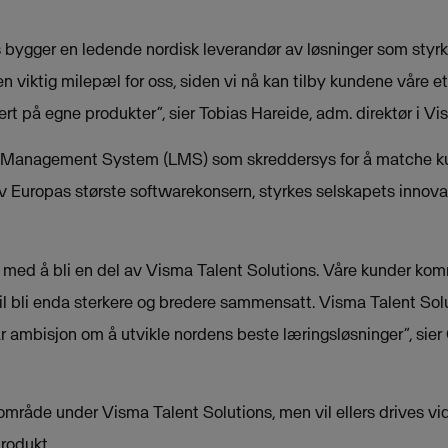
 bygger en ledende nordisk leverandør av løsninger som styr
 viktig milepæl for oss, siden vi nå kan tilby kundene våre e
t på egne produkter”, sier Tobias Hareide, adm. direktør i Vi
ng Management System (LMS) som skreddersys for å matche 
v Europas største softwarekonsern, styrkes selskapets innova
 med å bli en del av Visma Talent Solutions. Våre kunder komm
il bli enda sterkere og bredere sammensatt. Visma Talent Solu
vår ambisjon om å utvikle nordens beste læringsløsninger”, sie
gsområde under Visma Talent Solutions, men vil ellers drives 
rodukt.