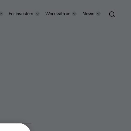
For investors
Work with us
News