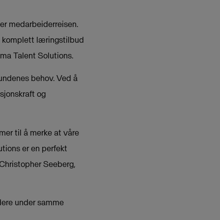
ker medarbeiderreisen.
t komplett læringstilbud
sma Talent Solutions.
kundenes behov. Ved å
sjonskraft og
er til å merke at våre
tions er en perfekt
r Christopher Seeberg,
videre under samme