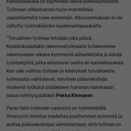
Rakennusalalla on käynnissä vahva korkeasuhdanne.
Työmaan vilkastuessa myös mahdollisia
vaaratilanteita tulee enemmän. Alkuvuonnakaan ei ole
vältytty työntekijöiden kuolemantapauksilta.
”Turvallinen työmaa tehdään joka päivä.
Keskikokoisellakin rakennustyömaalla työskentelee
rakennusajan aikana kymmeniä alihankkijoita ja satoja
työntekijöitä, jotka edustavat useita eri kansallisuuksia.
Kun väki vaihtuu tiuhaan ja käsitykset turvallisesta
työmaasta vaihtelevat, tarvitsee pääurakoitsija
modernit työkalut pitääkseen homman hanskassa”,
sanoo kehityspäällikkö
Pekka Kinnunen
.
Paras tieto työmaan vaaroista on työntekijöillä.
Anonyymi ilmoitus madaltaa puuttumisen kynnystä ja
auttaa pääurakoitsijaa varmistamaan, että työmaa on