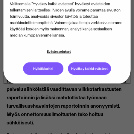
Valitsemalla “Hyväksy kaikki evästeet” hyväksyt evästeiden
tallentamisen laitteellesi. Niiden avulla voimme parantaa sivuston
toimivuutta, analysoida sivuston käyttöä ja toteuttaa
markkinointitoimenpiteitä. Voimme jakaa tietoja verkkosivustomme
käyttöäsi koskien myös mainonnan, analytiikan ja sosiaalisen
median kumppaniemme kanssa.
Evästeasetukset
Visma auttaa suomalaisia rakennusyrityksiä
tekemään työmaista turvallisempia tarjoamalla
Hylkää kaikki
Hyväksy kaikki evästeet
Movenium-työturvallisuuspalvelun maksutta
rakennusalan yrityksille. Pääurakoitsijoille suunnattu
palvelu sähköistää vaadittavan viikkotarkastusten
raportoinnin ja lisäksi mahdollistaa työmaan
turvallisuushavaintojen raportoinnin anonyymisti.
Myös onnettomuusilmoitusten teko hoituu
sähköisesti.