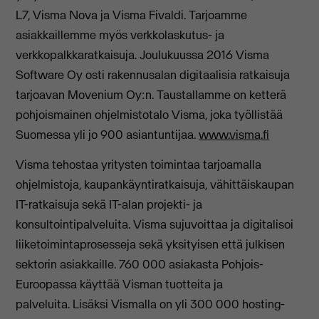
L7, Visma Nova ja Visma Fivaldi. Tarjoamme
asiakkaillemme myös verkkolaskutus- ja
verkkopalkkaratkaisuja. Joulukuussa 2016 Visma
Software Oy osti rakennusalan digitaalisia ratkaisuja
tarjoavan Movenium Oy:n. Taustallamme on ketterä
pohjoismainen ohjelmistotalo Visma, joka työllistää
Suomessa yli jo 900 asiantuntijaa.
www.visma.fi
Visma tehostaa yritysten toimintaa tarjoamalla
ohjelmistoja, kaupankäyntiratkaisuja, vähittäiskaupan
IT-ratkaisuja sekä IT-alan projekti- ja
konsultointipalveluita. Visma sujuvoittaa ja digitalisoi
liiketoimintaprosesseja sekä yksityisen että julkisen
sektorin asiakkaille. 760 000 asiakasta Pohjois-
Euroopassa käyttää Visman tuotteita ja
palveluita. Lisäksi Vismalla on yli 300 000 hosting-