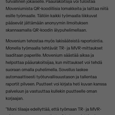
turvallinen jokaiselle. Pääurakoitsija voi tulostaa
Moveniumista QR-koodillisia lomakkeita ja laittaa niitä
esille työmaalle. Tällöin kaikki työmaalla liikkuvat
pääsevät jättämään anonyymin ilmoituksen
skannaamalla QR-koodin älypuhelimellaan.
Movenium tehostaa myös lakisääteistä raportointia.
Monella työmaalla tehtävät TR- ja MVR-mittaukset
laaditaan paperille. Movenium säästää aikaa ja
helpottaa pääurakoitsijaa, kun mittaukset voi tehdä
suoraan omalla puhelimella. Sovellus laskee
automaattisesti työturvallisuustason ja tallentaa
raportit pilveen. Puutteet voi kirjata heti kuvan kanssa
palveluun ja vastuuttaa kullekin puutteelle oman
korjaajan.
”Moni tilaaja edellyttää, että työmaan TR- ja MVR-