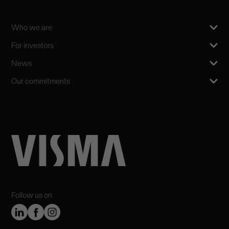
Who we are
For investors
News
Our commitments
Follow us on