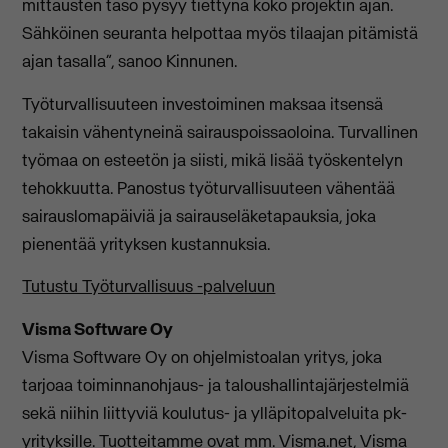
mittausten taso pysyy tiettynä koko projektin ajan.
Sähköinen seuranta helpottaa myös tilaajan pitämistä
ajan tasalla”, sanoo Kinnunen.
Työturvallisuuteen investoiminen maksaa itsensä
takaisin vähentyneinä sairauspoissaoloina. Turvallinen
työmaa on esteetön ja siisti, mikä lisää työskentelyn
tehokkuutta. Panostus työturvallisuuteen vähentää
sairauslomapäiviä ja sairauseläketapauksia, joka
pienentää yrityksen kustannuksia.
Tutustu Työturvallisuus -palveluun
Visma Software Oy
Visma Software Oy on ohjelmistoalan yritys, joka
tarjoaa toiminnanohjaus- ja taloushallintajärjestelmiä
sekä niihin liittyviä koulutus- ja ylläpitopalveluita pk-
yrityksille. Tuotteitamme ovat mm. Visma.net, Visma