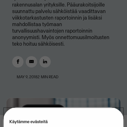
rakennusalan yrityksille. Pääurakoitsijoille
suunnattu palvelu sähköistää vaadittavan
viikkotarkastusten raportoinnin ja lisäksi
mahdollistaa työmaan
turvallisuushavaintojen raportoinnin
anonyymisti. Myös onnettomuusilmoitusten
teko hoituu sähköisesti.
MAY 9, 2018
2
MIN READ
Käytämme evästeitä