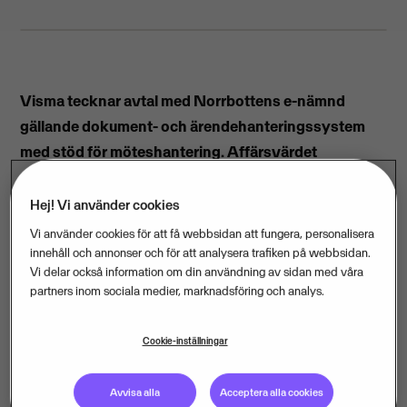
Visma tecknar avtal med Norrbottens e-nämnd
gällande dokument- och ärendehanteringssystem
med stöd för möteshantering. Affärsvärdet
på uppdraget uppskattas till ca 4 200 000 SEK/år
baserat på ett medelvärde per
avropsberättigad
Hej! Vi använder cookies
kommun.
Vi använder cookies för att få webbsidan att fungera, personalisera
innehåll och annonser och för att analysera trafiken på webbsidan.
– Vi är väldigt stolta att Visma återigen får förtroendet
Vi delar också information om din användning av sidan med våra
att digitalisera några av Sveriges nordligaste
partners inom sociala medier, marknadsföring och analys.
kommuner och vi ser fram emot att tillsammans med
e-nämnden etablera Ciceron och därmed skapa
Cookie-inställningar
förutsättningar för transparens mellan kommun,
förtroendevalda och medborgare på ett säkert och
Avvisa alla
Acceptera alla cookies