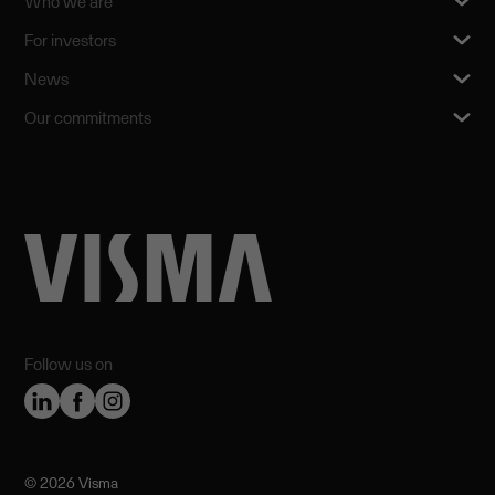
Who we are
For investors
News
Our commitments
Follow us on
©️ 2026 Visma