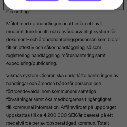
effektivt sätt, säger Erika Berggren, säljchef på Visma
Consulting.
Målet med upphandlingen är att införa ett nytt
modernt, funktionellt och användarvänligt system för
dokument- och ärendehanteringsprocessen som bidrar
till en effektiv och säker handläggning, så som
registrering, handläggning, möteshantering samt
expediering/publicering.
Vismas system Ciceron ska underlätta hanteringen av
handlingar och ärenden både för personal och
förtroendevalda inom kommunens samtliga
förvaltningar samt öka medborgarnas tillgänglighet
till kommunal information. Affärsvärdet på uppdraget
uppskattas till ca 4 200 000 SEK/år baserat på ett
medelvärde per avropsberättigad kommun. Totalt