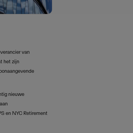
verancier van
 het zijn
 toonaangevende
ntig nieuwe
 aan
NPS
en NYC Retirement