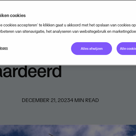
sie in een transac
iken cookies
ij het bedrijf op 1
le cookies accepteren’ te klikken gaat u akkoord met het opslaan van cookies 
rbeteren van sitenavigatie, het analyseren van websitegebruik en marketingdoe
rd euro wordt
lingen
Alles afwijzen
Alle cooki
ardeerd
DECEMBER 21, 2023
4
MIN READ