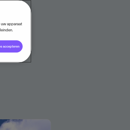
tie
9
op uw apparaat
leinden.
es accepteren