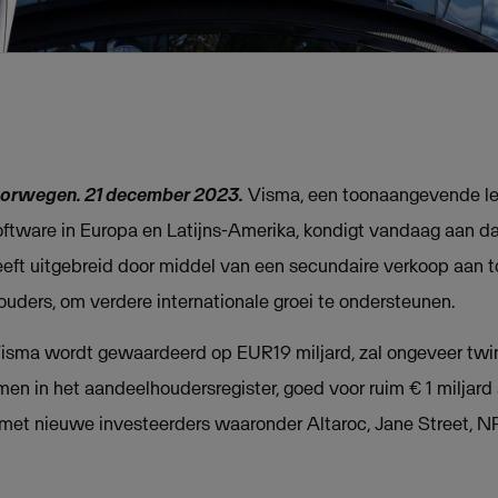
oorwegen. 21 december 2023.
Visma, een toonaangevende le
oftware in Europa en Latijns-Amerika, kondigt vandaag aan dat
eft uitgebreid door middel van een secundaire verkoop aan
ouders, om verdere internationale groei te ondersteunen.
 Visma wordt gewaardeerd op EUR19 miljard, zal ongeveer twi
en in het aandeelhoudersregister, goed voor ruim € 1 miljard
 met nieuwe investeerders waaronder Altaroc, Jane Street, 