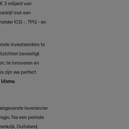
€ 3 miljard van
bedrijf met een
onder ICG -, TPG - en
ende investeerders te
itzichten bevestigt.
en, te innoveren en
s zijn we perfect
 Visma.
naangevende leverancier
regio. Na een periode
ankrijk, Duitsland,