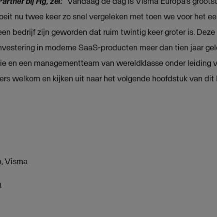
artner bij Hg, zei:
"Vandaag de dag is Visma Europa’s grootst
roeit nu twee keer zo snel vergeleken met toen we voor het ee
 bedrijf zijn geworden dat ruim twintig keer groter is. Deze 
 investering in moderne SaaS-producten meer dan tien jaar ge
tie en een managementteam van wereldklasse onder leiding 
rs welkom en kijken uit naar het volgende hoofdstuk van dit
, Visma
m