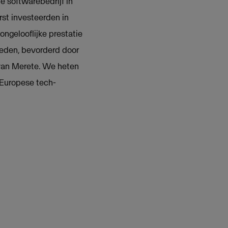
e softwarebedrijf in
rst investeerden in
ongelooflijke prestatie
leden, bevorderd door
van Merete. We heten
 Europese tech-