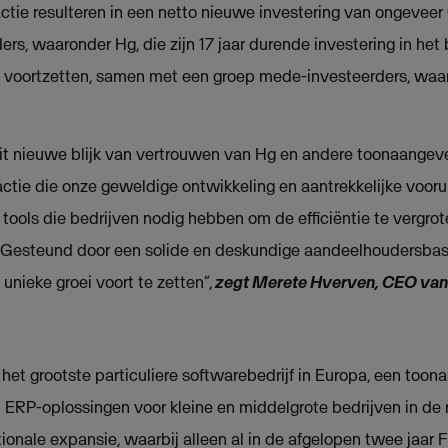
ctie resulteren in een netto nieuwe investering van ongeveer 
s, waaronder Hg, die zijn 17 jaar durende investering in het 
 voortzetten, samen met een groep mede-investeerders, waar
it nieuwe blijk van vertrouwen van Hg en andere toonaangev
actie die onze geweldige ontwikkeling en aantrekkelijke vooru
 tools die bedrijven nodig hebben om de efficiëntie te vergrot
. Gesteund door een solide en deskundige aandeelhoudersbasi
nieke groei voort te zetten”,
zegt Merete Hverven, CEO van
het grootste particuliere softwarebedrijf in Europa, een too
ERP-oplossingen voor kleine en middelgrote bedrijven in de 
tionale expansie, waarbij alleen al in de afgelopen twee jaar Fr