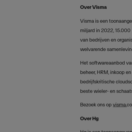
Over Visma
Visma is een toonaangev
miljard in 2022, 15.000
van bedrijven en organi
welvarende samenleving
Het softwareaanbod van
beheer, HRM, inkoop en 
bedrijfskritische cloud
beste wieler- en schaa
Bezoek ons op
visma.
co
Over Hg