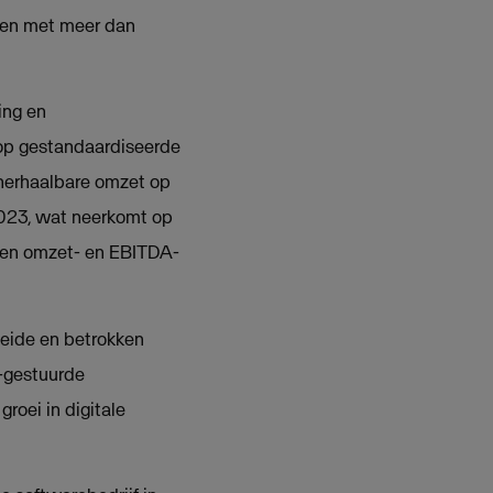
den met meer dan
ing en
t op gestandaardiseerde
 herhaalbare omzet op
2023, wat neerkomt op
oken omzet- en EBITDA-
leide en betrokken
-gestuurde
roei in digitale