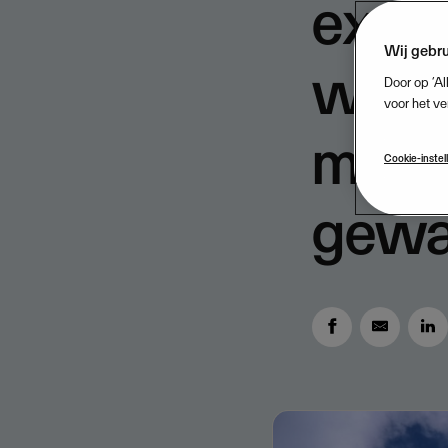
expan
Wij gebru
waarb
Door op ‘Al
voor het ve
milja
Cookie-instel
gewa