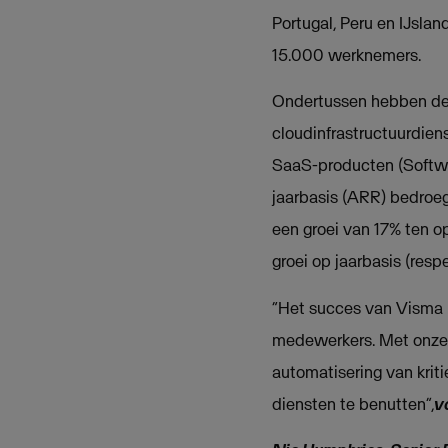
Portugal, Peru en IJsl
15.000 werknemers.
Ondertussen hebben de d
cloudinfrastructuurdien
SaaS-producten (Softwar
jaarbasis (ARR) bedroeg
een groei van 17% ten o
groei op jaarbasis (res
“Het succes van Visma i
medewerkers. Met onze 
automatisering van kriti
diensten te benutten”,
v