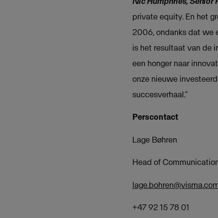
Nic Humphries, Senior P
private equity. En het g
2006, ondanks dat we een
is het resultaat van de
een honger naar innova
onze nieuwe investeerde
succesverhaal.”
Perscontact
Lage Bøhren
Head of Communication
lage.bohren@visma.co
+47 92 15 78 01