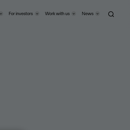
For investors
Work with us
News