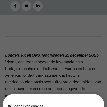
DECEMBER 21, 2023
4
MIN READ
Londen, VK en Oslo, Noorwegen. 21 december 2023.
Visma, een toonaangevende leverancier van
bedrijfskritische cloudsoftware in Europa en Latijns-
Amerika, kondigt vandaag aan dat het zijn
aandeelhoudersbasis heeft uitgebreid door middel van
een secundaire verkoop aan toonaangevende
internationale aandeelhouders, om verdere
internationale groei te ondersteunen.
Wij gebruiken cookies