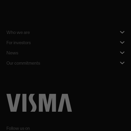
Who we are
For investors
News
Our commitments
Follow us on