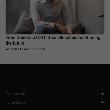
From trainee to CFO: Stian Grindheim on funding
the future
ARTICLE
⏵
MAY 26, 2026
Who we are
For investors