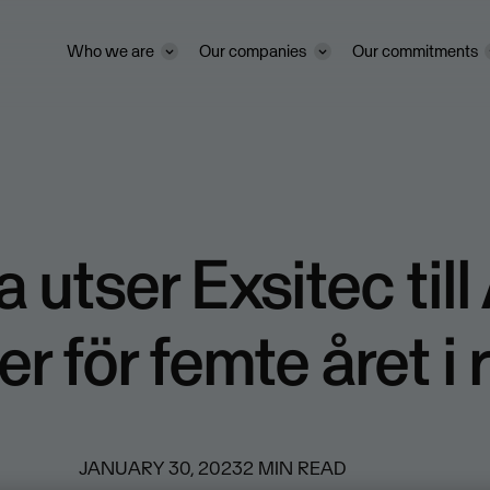
Who we are
Our companies
Our commitments
 utser Exsitec till
er för femte året i 
JANUARY 30, 2023
2
MIN READ