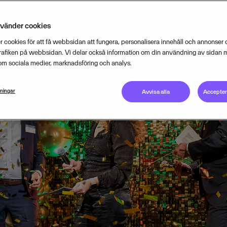
nvänder cookies
 cookies för att få webbsidan att fungera, personalisera innehåll och annonser o
trafiken på webbsidan. Vi delar också information om din användning av sidan 
om sociala medier, marknadsföring och analys.
lningar
Avvisa alla
Acceptera