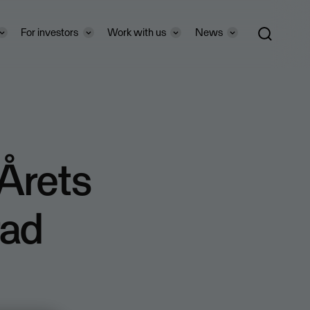
For investors
Work with us
News
 Årets
rad