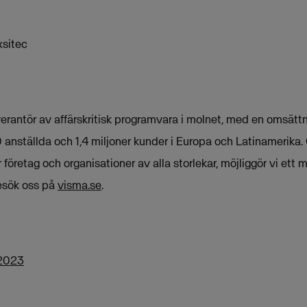
Exsitec
erantör av affärskritisk programvara i molnet, med en omsättn
 anställda och 1,4 miljoner kunder i Europa och Latinamerika.
företag och organisationer av alla storlekar, möjliggör vi ett m
esök oss på
visma.se
.
 2023