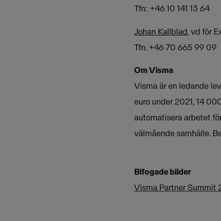
Tfn: +46 10 141 13 64
Johan Kallblad
, vd för 
Tfn. +46 70 665 99 09
Om Visma
Visma är en ledande lev
euro under 2021, 14 000
automatisera arbetet för 
välmående samhälle. B
Bifogade bilder
Visma Partner Summit