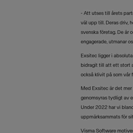
- Att utses till årets pa
väl upp till. Deras driv,
svenska företag. De är o
engagerade, utmanar oss 
Exsitec ligger i absolu
bidragit till att ett sto
också klivit på som vår
Med Exsitec är det mer 
genomsyras tydligt av en
Under 2022 har vi blan
uppmärksammats för sit
Visma Software motivera