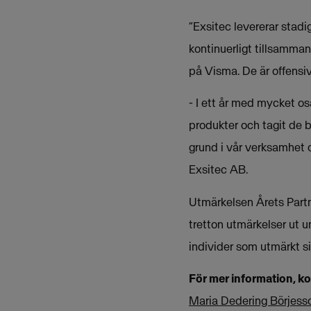
“Exsitec levererar stadi
kontinuerligt tillsamma
på Visma. De är offensi
- I ett år med mycket 
produkter och tagit de b
grund i vår verksamhet 
Exsitec AB.
Utmärkelsen Årets Partn
tretton utmärkelser ut 
individer som utmärkt si
För mer information, k
Maria Dedering Börjess