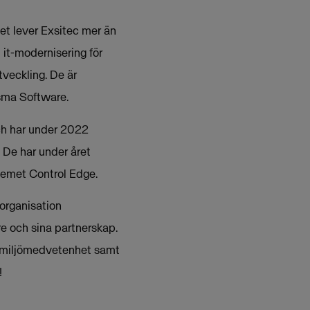
 det lever Exsitec mer än
l it-modernisering för
tveckling. De är
isma Software.
och har under 2022
. De har under året
temet Control Edge.
organisation
re och sina partnerskap.
d miljömedvetenhet samt
!