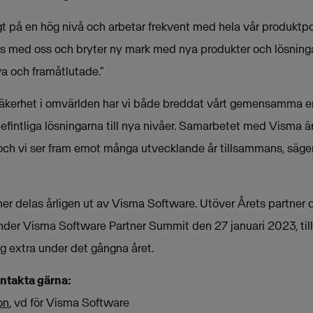
gt på en hög nivå och arbetar frekvent med hela vår produktpo
ns med oss och bryter ny mark med nya produkter och lösnin
va och framåtlutade.”
osäkerhet i omvärlden har vi både breddat vårt gemensamma
efintliga lösningarna till nya nivåer. Samarbetet med Visma ä
och vi ser fram emot många utvecklande år tillsammans, säger
er delas årligen ut av Visma Software. Utöver Årets partner d
under Visma Software Partner Summit den 27 januari 2023, till
g extra under det gångna året.
ontakta gärna:
on
, vd för Visma Software