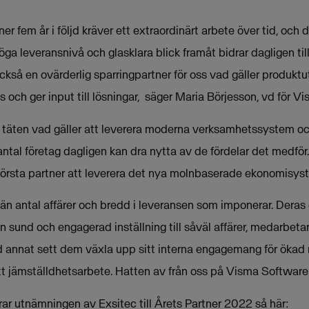
rtner fem år i följd kräver ett extraordinärt arbete över tid, och
 höga leveransnivå och glasklara blick framåt bidrar dagligen til
ckså en ovärderlig sparringpartner för oss vad gäller produktu
och ger input till lösningar, säger Maria Börjesson, vd för V
ta täten vad gäller att leverera moderna verksamhetssystem 
rt antal företag dagligen kan dra nytta av de fördelar det medför
 första partner att leverera det nya molnbaserade ekonomisys
än antal affärer och bredd i leveransen som imponerar. Deras 
 sund och engagerad inställning till såväl affärer, medarbeta
d annat sett dem växla upp sitt interna engagemang för öka
t jämställdhetsarbete. Hatten av från oss på Visma Software
r utnämningen av Exsitec till Årets Partner 2022 så här: