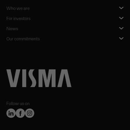
Who we are
For investors
News
Our commitments
Follow us on