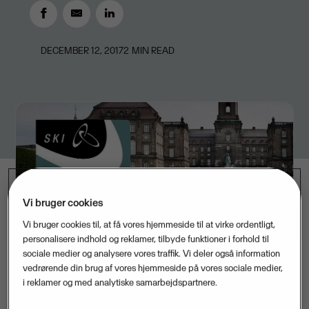
DECEMBER 12, 2017
2
MIN READ
Vi bruger cookies
Vi bruger cookies til, at få vores hjemmeside til at virke ordentligt,
personalisere indhold og reklamer, tilbyde funktioner i forhold til
sociale medier og analysere vores traffik. Vi deler også information
vedrørende din brug af vores hjemmeside på vores sociale medier,
i reklamer og med analytiske samarbejdspartnere.
Offentlige myndigheder og forsyningsselskaber kan