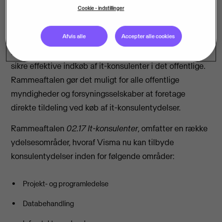
fra i dag, den 12. december 2017 og de kommende 4 år,
Cookie - indstillinger
få leveret it-konsulentydelser fra Visma gennem SKI's
nye rammeaftale 02.17 It-konsulenter.
Afvis alle
Accepter alle cookies
Den nye aftale,
02.17 It-konsulenter
har til formål at
sikre effektive indkøb af it-konsulenter i det offentlige.
Rammeaftalen gør det muligt for alle offentlige
myndigheder og forsyningsselskaber at foretage
direkte tildeling ved køb af it-konsulentydelser.
Rammeaftalen
02.17 It-konsulenter
, omfatter en række
ydelsesområder, hvoraf Visma nu kan tilbyde
konsulentydelser inden for følgende områder:
Projekt- og programledelse
Databehandling