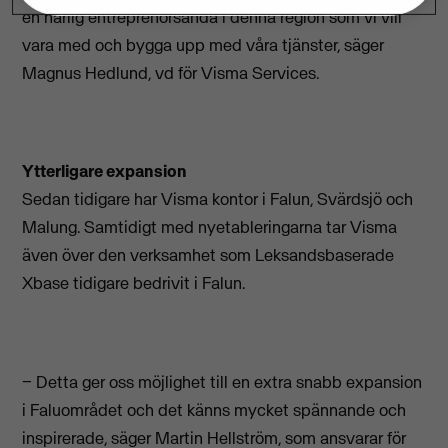
en härlig entreprenörsanda i denna region som vi vill
vara med och bygga upp med våra tjänster, säger
Magnus Hedlund, vd för Visma Services.
Ytterligare expansion
Sedan tidigare har Visma kontor i Falun, Svärdsjö och
Malung. Samtidigt med nyetableringarna tar Visma
även över den verksamhet som Leksandsbaserade
Xbase tidigare bedrivit i Falun.
− Detta ger oss möjlighet till en extra snabb expansion
i Faluområdet och det känns mycket spännande och
inspirerade, säger Martin Hellström, som ansvarar för