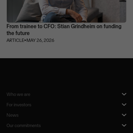
From trainee to CFO: Stian Grindheim on funding
the future
ARTICLE
⏵
MAY 26, 2026
Who we are
For investors
News
Our commitments