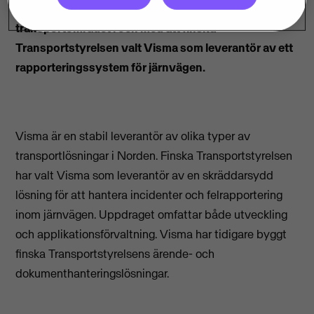
Visma har fått ännu ett uppdrag inom
transportområdet i och med att finska
Transportstyrelsen valt Visma som leverantör av ett
rapporteringssystem för järnvägen.
Visma är en stabil leverantör av olika typer av
transportlösningar i Norden. Finska Transportstyrelsen
har valt Visma som leverantör av en skräddarsydd
lösning för att hantera incidenter och felrapportering
inom järnvägen. Uppdraget omfattar både utveckling
och applikationsförvaltning. Visma har tidigare byggt
finska Transportstyrelsens ärende- och
dokumenthanteringslösningar.