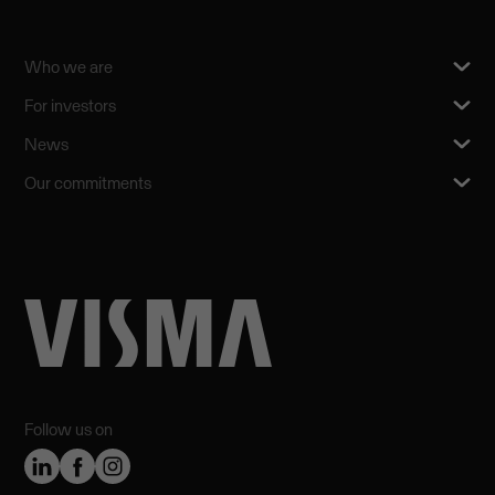
Who we are
For investors
News
Our commitments
Follow us on