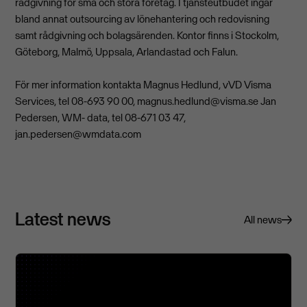
rådgivning för små och stora företag. I tjänsteutbudet ingår
bland annat outsourcing av lönehantering och redovisning
samt rådgivning och bolagsärenden. Kontor finns i Stockolm,
Göteborg, Malmö, Uppsala, Arlandastad och Falun.
För mer information kontakta Magnus Hedlund, vVD Visma
Services, tel 08-693 90 00,
magnus.hedlund@visma.se
Jan
Pedersen, WM- data, tel 08-671 03 47,
jan.pedersen@wmdata.com
Latest news
All news