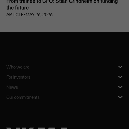
From trainee to CFO: Stian Grindheim on funding
the future
ARTICLE
⏵
MAY 26, 2026
Who we are
For investors
News
Our commitments