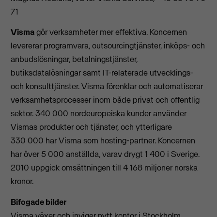
71
Visma
gör verksamheter mer effektiva. Koncernen
levererar programvara, outsourcingtjänster, inköps- och
anbudslösningar, betalningstjänster,
butiksdatalösningar samt IT-relaterade utvecklings-
och konsulttjänster. Visma förenklar och automatiserar
verksamhetsprocesser inom både privat och offentlig
sektor. 340 000 nordeuropeiska kunder använder
Vismas produkter och tjänster, och ytterligare
330 000 har Visma som hosting-partner. Koncernen
har över 5 000 anställda, varav drygt 1 400 i Sverige.
2010 uppgick omsättningen till 4 168 miljoner norska
kronor.
Bifogade bilder
Visma växer och inviger nytt kontor i Stockholm