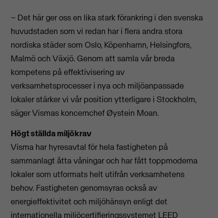
– Det här ger oss en lika stark förankring i den svenska
huvudstaden som vi redan har i flera andra stora
nordiska städer som Oslo, Köpenhamn, Helsingfors,
Malmö och Växjö. Genom att samla vår breda
kompetens på effektivisering av
verksamhetsprocesser i nya och miljöanpassade
lokaler stärker vi vår position ytterligare i Stockholm,
säger Vismas koncernchef Øystein Moan.
Högt ställda miljökrav
Visma har hyresavtal för hela fastigheten på
sammanlagt åtta våningar och har fått toppmoderna
lokaler som utformats helt utifrån verksamhetens
behov. Fastigheten genomsyras också av
energieffektivitet och miljöhänsyn enligt det
internationella miljöcertifieringssystemet LEED