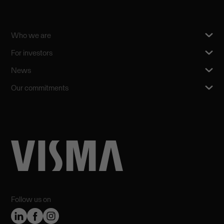
Who we are
For investors
News
Our commitments
Follow us on