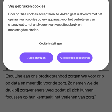
zorgverleners. Momenteel bedient EscuLine zo’n 65
Wij gebruiken cookies
zorginstellingen, waaronder acht van de top 20
Door op ‘Alle cookies accepteren’ te klikken gaat u akkoord met het
grootste ouderenzorginstellingen in Nederland.
opslaan van cookies op uw apparaat voor het verbeteren van
sitenavigatie, het analyseren van websitegebruik en
Sander Odijk, managing director SureSync:
marketingdoeleinden.
“Samenwerking is onmisbaar in de zorg. Daarvoor zijn
vaak veel gegevens nodig, deze data zit vaak
Cookie-instellingen
opgesloten in een groot landschap van applicaties.
Hierdoor mist het overzicht waardoor het verbeteren
Alles afwijzen
Alle cookies accepteren
en het efficiënter maken van zorgprocessen moeilijk is.
Alles begint met inzicht. Met de toevoeging van
EscuLine aan ons productaanbod zorgen we voor grip
op data en meer tijd voor de zorg. Zo nemen we de
druk bij zorgverleners weg, zodat zij zich kunnen
focussen op hun kerntaak: het verlenen van zorg.”