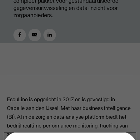
compleet pakket voor gestandaardiseerde
gegevensuitwisseling en data-inzicht voor
zorgaanbieders.
JUNE 11, 2025
3
MIN READ
EscuLine is opgericht in 2017 en is gevestigd in
Capelle aan den IJssel. Met haar business intelligence
(BI), AI in de zorg en data-analyse platform biedt het
bedrijf realtime performance monitoring, tracking van
zorgkwaliteit en compliance reporting op maat voor