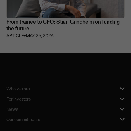
From trainee to CFO: Stian Grindheim on funding
the future
ARTICLE
⏵
MAY 26, 2026
Who we are
For investors
News
Our commitments