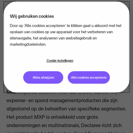
Wij gebruiken cookies
Het platform van Mobilexpense integreert in CFO-
Door op ‘Alle cookies accepteren’ te klikken gaat u akkoord met het
workflows en automatiseert complexe financiële
opslaan van cookies op uw apparaat voor het verbeteren van
sitenavigatie, het analyseren van websitegebruik en
processen, waardoor klanten hun efficiëntie kunnen
marketingdoeleinden.
verhogen en naleving van de regelgeving kunnen
handhaven.
Cookie-instellingen
Drie segmenten
Alles afwijzen
Alle cookies accepteren
Mobilexpense bedient meer dan 2.000 klanten via
expense- en spend managementproducten die zijn
afgestemd op de behoeften van specifieke segmenten.
Het product MXP is ontwikkeld voor grote
ondernemingen en multinationals, Declaree richt zich