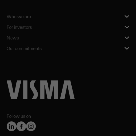
Who we are
For investors
News
Our commitments
Follow us on