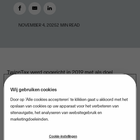
NOVEMBER 4, 2025
2
MIN READ
TwinnTax werd opgericht in 2019 met als doel
repetitieve taken voor accountants te automatiseren,
en hun inkomstenstromen te diversifiëren. TwinnTax
Wij gebruiken cookies
levert vandaag oplossingen aan meer dan 1.200
Door op ‘Alle cookies accepteren’ te klikken gaat u akkoord met het
opslaan van cookies op uw apparaat voor het verbeteren van
boekhoudkantoren verspreid over heel België. Met
sitenavigatie, het analyseren van websitegebruik en
deze overname breidt Visma zijn aanbod voor kleinere
marketingdoeleinden.
boekhoudkantoren verder uit, met een focus op onder
andere loonfiches en fiscale aangiftes zoals fiches 281
Cookie-instellingen