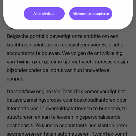
en 273.
Alles afwijzen
Alle cookies accepteren
Joris Dresselaers, Business Area Director bij Visma:
“De toevoeging van TwinnTax aan ons sterke
Belgische portfolio bevestigt onze ambitie om een
krachtig en geïntegreerd ecosysteem voor Belgische
accountants te bouwen. We volgen de ontwikkeling
van TwinnTax al geruime tijd met veel interesse en zijn
bijzonder onder de indruk van hun innovatieve
aanpak.”
De workflow engine van TwinnTax vereenvoudigt het
dataverzamelingsproces voor boekhoudkantoren door
informatie van 14 overheidsplatformen te bundelen, te
structureren en aan te leveren in gepersonaliseerde
dashboards. Zo kunnen accountants hun klanten beter
segmenteren en taken automatiseren. TwinnTax vormt