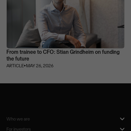
From trainee to CFO: Stian Grindheim on funding
the future
ARTICLE
⏵
MAY 26, 2026
Who we are
For investors