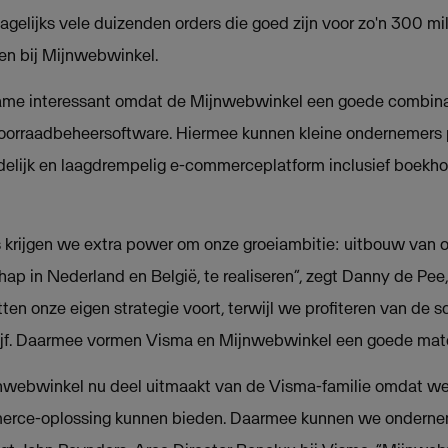
agelijks vele duizenden orders die goed zijn voor zo'n 300 mi
en bij Mijnwebwinkel.
ame interessant omdat de Mijnwebwinkel een goede combina
orraadbeheersoftware. Hiermee kunnen kleine ondernemers p
delijk en laagdrempelig e-commerceplatform inclusief boekh
 krijgen we extra power om onze groeiambitie: uitbouw van on
ap in Nederland en België, te realiseren”, zegt Danny de Pe
en onze eigen strategie voort, terwijl we profiteren van de 
jf. Daarmee vormen Visma en Mijnwebwinkel een goede matc
ijnwebwinkel nu deel uitmaakt van de Visma-familie omdat w
erce-oplossing kunnen bieden. Daarmee kunnen we onderne