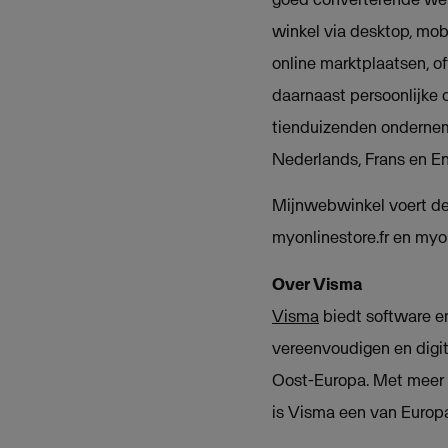
winkel via desktop, mob
online marktplaatsen, of
daarnaast persoonlijke
tienduizenden ondernem
Nederlands, Frans en En
Mijnwebwinkel voert de 
myonlinestore.fr en myo
Over V
i
sma
Visma
biedt software en
vereenvoudigen en digit
Oost-Europa. Met meer 
is Visma een van Europ