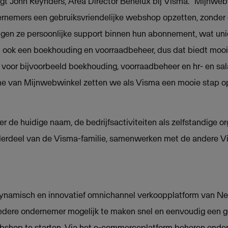
gt John Reynders, Area Director Benelux bij Visma. “Mijnweb
nemers een gebruiksvriendelijke webshop opzetten, zonder 
ijgen ze persoonlijke support binnen hun abonnement, wat unie
 ook een boekhouding en voorraadbeheer, dus dat biedt moo
 voor bijvoorbeeld boekhouding, voorraadbeheer en hr- en sal
e van Mijnwebwinkel zetten we als Visma een mooie stap o
 de huidige naam, de bedrijfsactiviteiten als zelfstandige or
nderdeel van de Visma-familie, samenwerken met de andere Vi
ynamisch en innovatief omnichannel verkoopplatform van N
iedere ondernemer mogelijk te maken snel en eenvoudig een g
shop te starten. Via het e-commerceplatform beheren onder