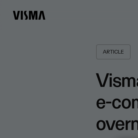
ARTICLE
Visma
e-co
over