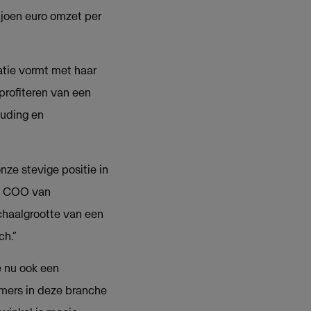
ljoen euro omzet per
tie vormt met haar
rofiteren van een
ouding en
ze stevige positie in
e, COO van
schaalgrootte van een
h.”
e nu ook een
mers in deze branche