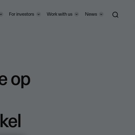
For investors
Work with us
News
e op
kel