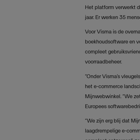
Het platform verwerkt d
jaar. Er werken 35 mens
Voor Visma is de overn
boekhoudsoftware en vo
compleet gebruiksvrien
voorraadbeheer.
“Onder Visma’s vleugels
het e-commerce landsch
Mijnwebwinkel. “We zett
Europees softwarebedri
“We zijn erg blij dat M
laagdrempelige e-comm