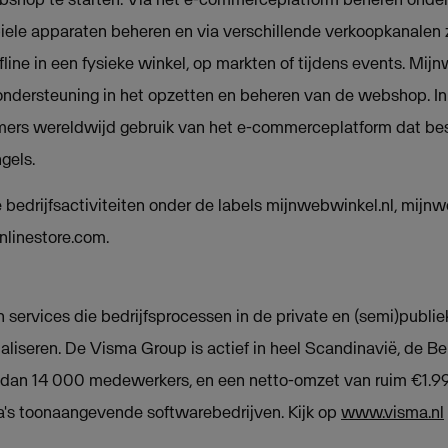
iele apparaten beheren en via verschillende verkoopkanalen z
fline in een fysieke winkel, op markten of tijdens events. Mi
 ondersteuning in het opzetten en beheren van de webshop. 
ers wereldwijd gebruik van het e-commerceplatform dat besc
gels.
bedrijfsactiviteiten onder de labels mijnwebwinkel.nl, mijn
nlinestore.com.
 services die bedrijfsprocessen in de private en (semi)publie
aliseren. De Visma Group is actief in heel Scandinavië, de Be
dan 14 000 medewerkers, en een netto-omzet van ruim €1.99
a's toonaangevende softwarebedrijven. Kijk op
www.visma.nl