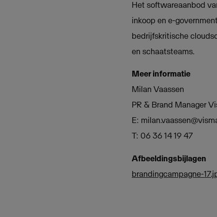
Het softwareaanbod van
inkoop en e-government.
bedrijfskritische cloud
en schaatsteams.
Meer informatie
Milan Vaassen
PR & Brand Manager V
E:
milan.vaassen@vism
T: 06 36 14 19 47
Afbeeldingsbijlagen
brandingcampagne-17.j