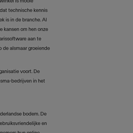
winkel is mooie
dat technische kennis
k is in de branche. Al
ie kansen om hen onze
arissoftware aan te
p de alsmaar groeiende
ganisatie voort. De
sma-bedrijven in het
ederlandse bodem. De
ebruiksvriendelijke en
nemers hun online