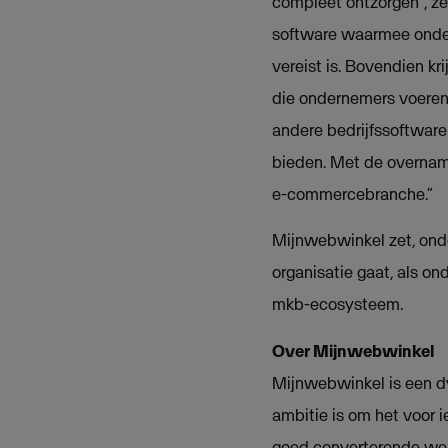
compleet ontzorgen”, ze
software waarmee onder
vereist is. Bovendien kr
die ondernemers voeren
andere bedrijfssoftware
bieden. Met de overnam
e-commercebranche.”
Mijnwebwinkel zet, onder
organisatie gaat, als o
mkb-ecosysteem.
Over Mijnwebwinkel
Mijnwebwinkel is een d
ambitie is om het voor 
goed converterende web