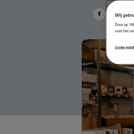
Wij gebru
Door op ‘Al
voor het ve
Cookie-instel