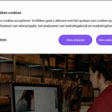
NOVEMBER 4, 2021
3
MIN READ
iken cookies
le cookies accepteren’ te klikken gaat u akkoord met het opslaan van cookies 
rbeteren van sitenavigatie, het analyseren van websitegebruik en marketingdoe
lingen
Alles afwijzen
Alle cooki