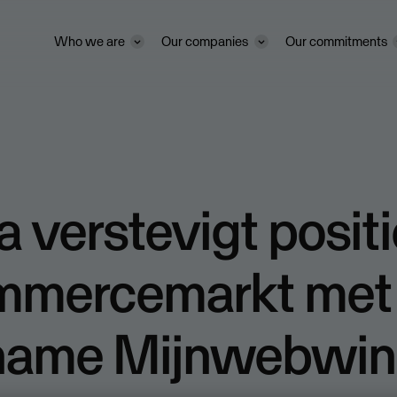
Who we are
Our companies
Our commitments
 verstevigt positi
mmercemarkt met
name Mijnwebwin