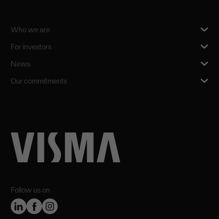
Who we are
For investors
News
Our commitments
Follow us on