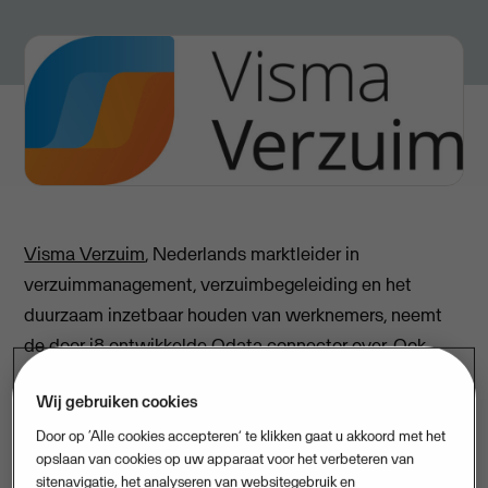
Visma Verzuim
, Nederlands marktleider in
verzuimmanagement, verzuimbegeleiding en het
duurzaam inzetbaar houden van werknemers, neemt
de door
i8
ontwikkelde Odata connector over. Ook
gaan beide bedrijven een strategische samenwerking
Wij gebruiken cookies
aan.
Door op ‘Alle cookies accepteren’ te klikken gaat u akkoord met het
Odata connector
opslaan van cookies op uw apparaat voor het verbeteren van
sitenavigatie, het analyseren van websitegebruik en