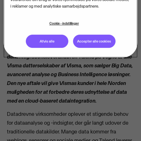
i reklamer og med analytiske samarbejdspartnere.
Cookie - indstillinger
Afvis alle
Accepter alle cookies
Visma har indgået en nordisk aftale med
dataintegrationsleverandøren Talend på vegne af alle
Visma datterselskaber af Visma, som sælger Big Data,
avanceret analyse og Business Intelligence løsninger.
Den nye aftale vil give Vismas kunder i hele Norden
muligheden for at forbedre deres udnyttelse af data
med en cloud-baseret dataintegration.
Datadrevne virksomheder oplever et stigende behov
for dataanalyse og -indsigter, der går langt udover de
traditionelle datakilder. Mange data kommer fra
weblogs, sensorer og sociale medier, og Talend leverer