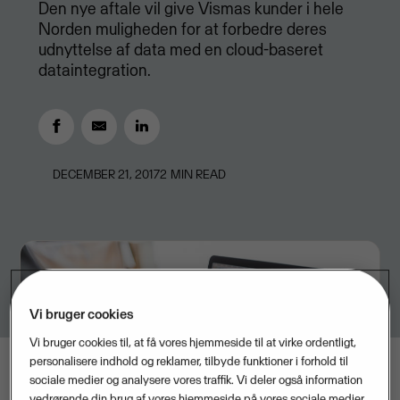
Den nye aftale vil give Vismas kunder i hele
Norden muligheden for at forbedre deres
udnyttelse af data med en cloud-baseret
dataintegration.
DECEMBER 21, 2017
2
MIN READ
Vi bruger cookies
Vi bruger cookies til, at få vores hjemmeside til at virke ordentligt,
personalisere indhold og reklamer, tilbyde funktioner i forhold til
sociale medier og analysere vores traffik. Vi deler også information
vedrørende din brug af vores hjemmeside på vores sociale medier,