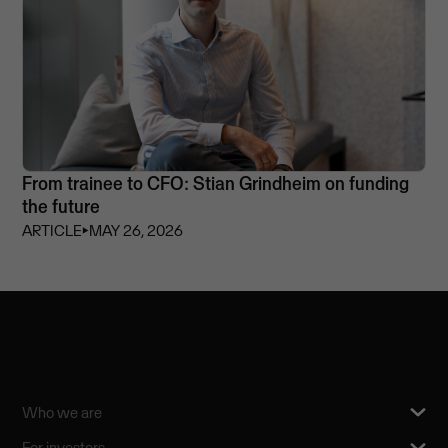
From trainee to CFO: Stian Grindheim on funding
the future
ARTICLE
⏵
MAY 26, 2026
Who we are
For investors