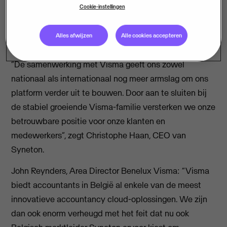
(CRM), medewerkersmanagement (HRM),
Cookie-instellingen
contactmanagement en rapportagetools. Syneton
heeft 35 medewerkers en bedient als marktleider in
Alles afwijzen
Alle cookies accepteren
België ruim 1.200 accountantskantoren.
“De samenwerking met Visma geeft ons zowel
nationaal als internationaal nog meer armslag om ons
platform verder uit te bouwen. Door aan te sluiten bij
de stabiel groeiende Visma-familie versterken we onze
betrouwbare positie voor onze klanten en
medewerkers”, zegt Christophe Haan, CEO van
Syneton.
John Reynders, Area Director Benelux Visma: “Visma
biedt accountants in België al enkele van de meest
innovatieve accountancy cloud-oplossingen. We zijn
dan ook enorm verheugd met het feit dat nu ook