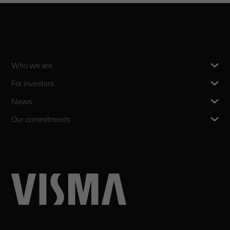
Who we are
For investors
News
Our commitments