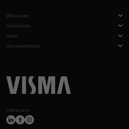
Who we are
For investors
News
Our commitments
Follow us on