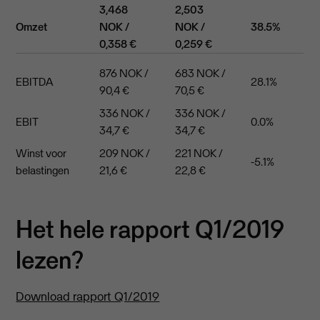
3,468
2,503
Omzet
NOK /
NOK /
38.5%
0,358 €
0,259 €
876 NOK /
683 NOK /
EBITDA
28.1%
90,4 €
70,5 €
336 NOK /
336 NOK /
EBIT
0.0%
34,7 €
34,7 €
Winst voor
209 NOK /
221 NOK /
-5.1%
belastingen
21,6 €
22,8 €
Het hele rapport Q1/2019
lezen?
Download rapport Q1/2019