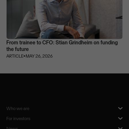
From trainee to CFO: Stian Grindheim on funding
the future
ARTICLE
⏵
MAY 26, 2026
Who we are
For investors
News