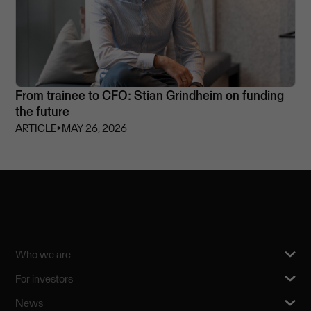
From trainee to CFO: Stian Grindheim on funding
the future
ARTICLE
⏵
MAY 26, 2026
Who we are
For investors
News