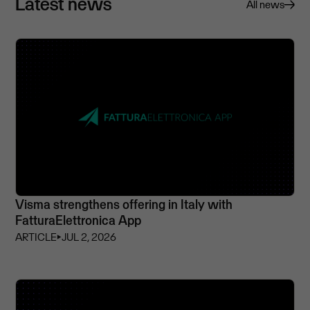
Latest news
All news
Visma strengthens offering in Italy with
FatturaElettronica App
ARTICLE
⏵
JUL 2, 2026