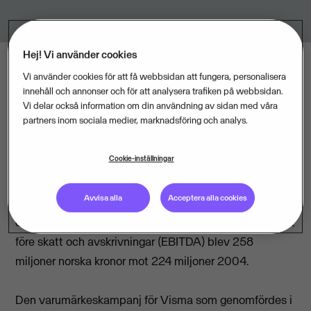
Hej! Vi använder cookies
Vi använder cookies för att få webbsidan att fungera, personalisera
Den organiska tillväxten är den största under ett och
innehåll och annonser och för att analysera trafiken på webbsidan.
samma kvartal sedan det tredje kvartalet 2001. Det
Vi delar också information om din användning av sidan med våra
partners inom sociala medier, marknadsföring och analys.
framgår av bokslutsrapporten som presentades idag.
Cookie-inställningar
Den samlade omsättningen i Vismas fyra nordiska
verksamhetsländer uppgick till 1.907 miljoner norska
Avvisa alla
Acceptera alla cookies
kronor under 2005. Det ska jämföras med en
omsättning på 1.666 miljoner året innan. 2005 års vinst
före skatt och avskrivningar (EBITDA) blev 258
miljoner norska kronor mot 224 miljoner 2004.
Den varumärkeskampanj för Visma som genomfördes i