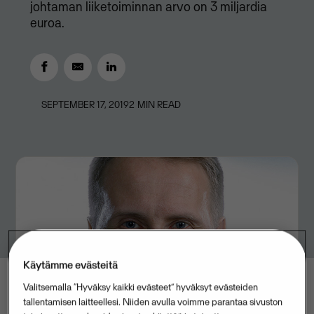
johtaman liiketoiminnan arvo on 3 miljardia
euroa.
SEPTEMBER 17, 2019
2
MIN READ
Käytämme evästeitä
Valitsemalla “Hyväksy kaikki evästeet” hyväksyt evästeiden
tallentamisen laitteellesi. Niiden avulla voimme parantaa sivuston