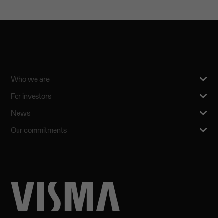
Who we are
For investors
News
Our commitments