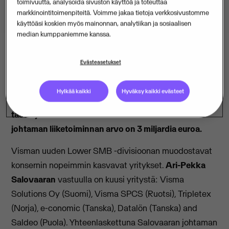
toimivuutta, analysoida sivuston käyttöä ja toteuttaa
markkinointitoimenpiteitä. Voimme jakaa tietoja verkkosivustomme
käyttöäsi koskien myös mainonnan, analytiikan ja sosiaalisen
median kumppaniemme kanssa.
Evästeasetukset
Ohjelmistotalo Visma Solutionsin toimitusjohtaja Ari-
Pekka Salovaara on nimitetty ensimmäisenä
Hylkää kaikki
Hyväksy kaikki evästeet
suomalaisena Visman kansainvälisen divisioona-
tason johtoon. Yhteenlaskettuna Salovaaran
johtaman liiketoiminnan arvo on 3 miljardia euroa.
Visman uuden Lower SMB -divisioonan muodostavat
konsernin nopeimmin kasvavat yritykset.
Ari-Pekka
Salovaaran
vastuulla on kuusi yritystä: Visma
Solutions Oy (Suomi), Visma SPCS (Ruotsi), Tripletex
(Norja), e-conomic (Tanska), Datalön (Tanska) and
Saldeo (Puola). Yhteenlaskettuna Salovaaran johtaman