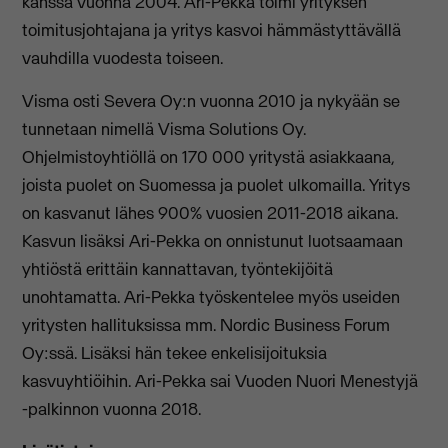
kanssa vuonna 2004. Ari-Pekka toimi yrityksen
toimitusjohtajana ja yritys kasvoi hämmästyttävällä
vauhdilla vuodesta toiseen.
Visma osti Severa Oy:n vuonna 2010 ja nykyään se
tunnetaan nimellä Visma Solutions Oy.
Ohjelmistoyhtiöllä on 170 000 yritystä asiakkaana,
joista puolet on Suomessa ja puolet ulkomailla. Yritys
on kasvanut lähes 900% vuosien 2011-2018 aikana.
Kasvun lisäksi Ari-Pekka on onnistunut luotsaamaan
yhtiöstä erittäin kannattavan, työntekijöitä
unohtamatta. Ari-Pekka työskentelee myös useiden
yritysten hallituksissa mm. Nordic Business Forum
Oy:ssä. Lisäksi hän tekee enkelisijoituksia
kasvuyhtiöihin. Ari-Pekka sai Vuoden Nuori Menestyjä
-palkinnon vuonna 2018.