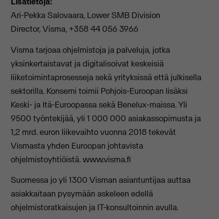
Lisätietoja:
Ari-Pekka Salovaara, Lower SMB Division
Director, Visma, +358 44 056 3966
Visma tarjoaa ohjelmistoja ja palveluja, jotka
yksinkertaistavat ja digitalisoivat keskeisiä
liiketoimintaprosesseja sekä yrityksissä että julkisella
sektorilla. Konserni toimii Pohjois-Euroopan lisäksi
Keski- ja Itä-Euroopassa sekä Benelux-maissa. Yli
9500 työntekijää, yli 1 000 000 asiakassopimusta ja
1,2 mrd. euron liikevaihto vuonna 2018 tekevät
Vismasta yhden Euroopan johtavista
ohjelmistoyhtiöistä. www.visma.fi
Suomessa jo yli 1300 Visman asiantuntijaa auttaa
asiakkaitaan pysymään askeleen edellä
ohjelmistoratkaisujen ja IT-konsultoinnin avulla.