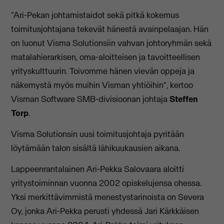
“Ari-Pekan johtamistaidot sekä pitkä kokemus
toimitusjohtajana tekevät hänestä avainpelaajan. Hän
on luonut Visma Solutionsiin vahvan johtoryhmän sekä
matalahierarkisen, oma-aloitteisen ja tavoitteellisen
yrityskulttuurin. Toivomme hänen vievän oppeja ja
näkemystä myös muihin Visman yhtiöihin", kertoo
Visman Software SMB-divisioonan johtaja
Steffen
Torp
.
Visma Solutionsin uusi toimitusjohtaja pyritään
löytämään talon sisältä lähikuukausien aikana.
Lappeenrantalainen Ari-Pekka Salovaara aloitti
yritystoiminnan vuonna 2002 opiskelujensa ohessa.
Yksi merkittävimmistä menestystarinoista on Severa
Oy, jonka Ari-Pekka perusti yhdessä Jari Kärkkäisen