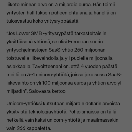
liiketoiminnan arvo on 3 miljardia euroa. Hän toimii
yritysten hallituksen puheenjohtajana ja hänellä on
tulosvastuu koko yritysryppäästä.
“Jos Lower SMB -yritysrypästä tarkasteltaisiin
yksittäisenä yhtiönä, se olisi Euroopan suurin
yritysohjelmistojen SaaS-yhtiö 250 miljoonan
toistuvalla liikevaihdolla ja yli puolella miljoonalla
asiakkaalla. Tavoitteenani on, että 4 vuoden päästä
meillä on 3-4 unicorn-yhtiötä, joissa jokaisessa SaaS-
liikevaihto on yli 100 miljoonaa euroa ja yhtiön arvo yli
miljardin", Salovaara kertoo.
Unicorn-yhtiöksi kutsutaan miljardin dollarin arvoista
yksityistä teknologiayhtiötä. Pohjoismaissa on tällä
hetkellä vain kaksi unicorn-yhtiötä ja maailmassakin
vain 266 kappaletta.