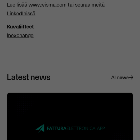
Lue lisää
www.visma.com
tai seuraa meitä
LinkedInissä
.
Kuvaliitteet
Inexchange
Latest news
All news