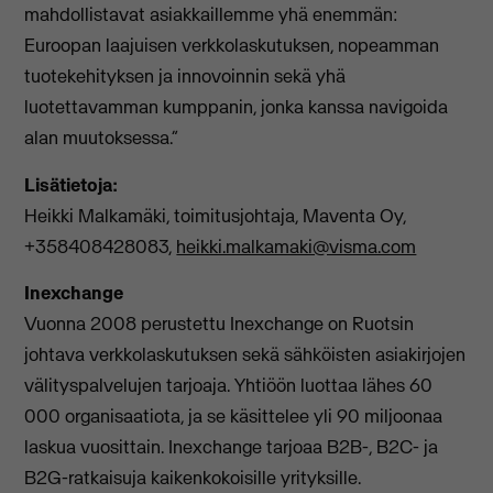
mahdollistavat asiakkaillemme yhä enemmän:
Euroopan laajuisen verkkolaskutuksen, nopeamman
tuotekehityksen ja innovoinnin sekä yhä
luotettavamman kumppanin, jonka kanssa navigoida
alan muutoksessa.”
Lisätietoja:
Heikki Malkamäki, toimitusjohtaja, Maventa Oy,
+358408428083,
heikki.malkamaki@visma.com
Inexchange
Vuonna 2008 perustettu Inexchange on Ruotsin
johtava verkkolaskutuksen sekä sähköisten asiakirjojen
välityspalvelujen tarjoaja. Yhtiöön luottaa lähes 60
000 organisaatiota, ja se käsittelee yli 90 miljoonaa
laskua vuosittain. Inexchange tarjoaa B2B-, B2C- ja
B2G-ratkaisuja kaikenkokoisille yrityksille.