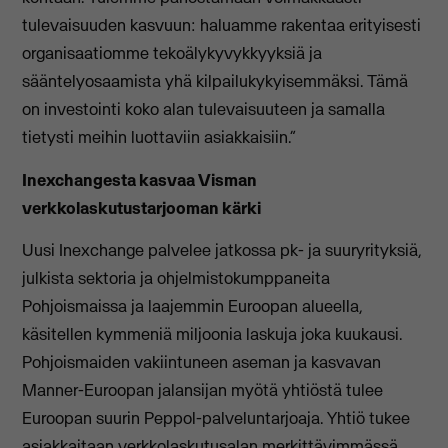
tulevaisuuden kasvuun: haluamme rakentaa erityisesti
organisaatiomme tekoälykyvykkyyksiä ja
sääntelyosaamista yhä kilpailukykyisemmäksi. Tämä
on investointi koko alan tulevaisuuteen ja samalla
tietysti meihin luottaviin asiakkaisiin.”
Inexchangesta kasvaa Visman
verkkolaskutustarjooman kärki
Uusi Inexchange palvelee jatkossa pk- ja suuryrityksiä,
julkista sektoria ja ohjelmistokumppaneita
Pohjoismaissa ja laajemmin Euroopan alueella,
käsitellen kymmeniä miljoonia laskuja joka kuukausi.
Pohjoismaiden vakiintuneen aseman ja kasvavan
Manner-Euroopan jalansijan myötä yhtiöstä tulee
Euroopan suurin Peppol-palveluntarjoaja. Yhtiö tukee
asiakkaitaan verkkolaskutusalan merkittävimmässä