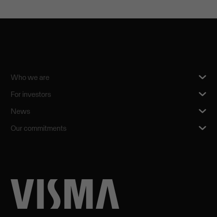
Who we are
For investors
News
Our commitments