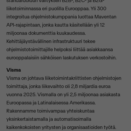
standardoidun välityksen B2B-, B2C- ja B2G-
liiketoiminnassa eri puolilla Eurooppaa. Yli 300
integroitua ohjelmistokumppania luottaa Maventan
API‑rajapintaan, jonka kautta käsitellään yli 12
miljoonaa dokumenttia kuukaudessa.
Kehittäjäystävällinen infrastruktuuri tekee
ohjelmistotoimittajille helpoksi liittää asiakkaansa
eurooppalaisiin sähköisen laskutuksen verkostoihin.
Visma
Visma on johtava liiketoimintakriittisten ohjelmistojen
toimittaja, jonka liikevaihto oli 2,8 miljardia euroa
vuonna 2025. Vismalla on yli 2,5 miljoonaa asiakasta
Euroopassa ja Latinalaisessa Amerikassa.
Rakennamme toimivampaa yhteiskuntaa
yksinkertaistamalla ja automatisoimalla
kaikenkokoisten yritysten ja organisaatioiden työtä.