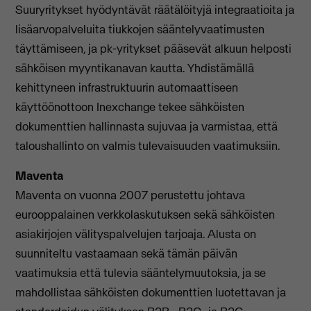
Suuryritykset hyödyntävät räätälöityjä integraatioita ja
lisäarvopalveluita tiukkojen sääntelyvaatimusten
täyttämiseen, ja pk-yritykset pääsevät alkuun helposti
sähköisen myyntikanavan kautta. Yhdistämällä
kehittyneen infrastruktuurin automaattiseen
käyttöönottoon Inexchange tekee sähköisten
dokumenttien hallinnasta sujuvaa ja varmistaa, että
taloushallinto on valmis tulevaisuuden vaatimuksiin.
Maventa
Maventa on vuonna 2007 perustettu johtava
eurooppalainen verkkolaskutuksen sekä sähköisten
asiakirjojen välityspalvelujen tarjoaja. Alusta on
suunniteltu vastaamaan sekä tämän päivän
vaatimuksia että tulevia sääntelymuutoksia, ja se
mahdollistaa sähköisten dokumenttien luotettavan ja