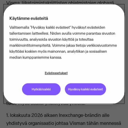
Visma, liiketoimintakriittisten ohjelmistojen globaali
toimittaja, ilmoittaa tänään neljän pohjoismaisen
Käytämme evästeitä
yhtiönsä – Maventan, Inexchangen, mySupplyn ja
efacton – yhdistymisestä. Yhdistymisen myötä
Valitsemalla “Hyväksy kaikki evästeet” hyväksyt evästeiden
tallentamisen laitteellesi. Niiden avulla voimme parantaa sivuston
syntyvä yritys on yksi Euroopan johtavista
toimivuutta, analysoida sivuston käyttöä ja toteuttaa
verkkolaskutusratkaisujen tarjoajista.
markkinointitoimenpiteitä. Voimme jakaa tietoja verkkosivustomme
käyttöäsi koskien myös mainonnan, analytiikan ja sosiaalisen
Suomalainen Maventa on yksi yhdistyvistä yhtiöistä.
median kumppaniemme kanssa.
Maventan API-pohjainen verkkolaskutusalusta
palvelee yli 300 ohjelmistokumppania eri puolilla
Evästeasetukset
Eurooppaa ja käsittelee kuukausittain yli 12 miljoonaa
laskua. Suomalainen Peppol- ja EDI-ratkaisujen
Hylkää kaikki
Hyväksy kaikki evästeet
tarjoaja OWS, joka liittyy Maventaan elokuussa 2026,
tulee myös osaksi yhdistyvää yhtiötä.
1. lokakuuta 2026 alkaen Inexchange-brändin alle
yhdistyvä organisaatio johtaa Visman tähän mennessä