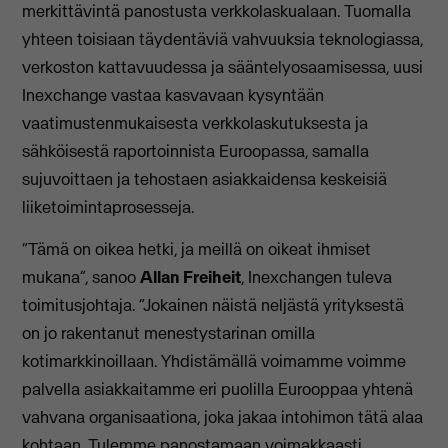
merkittävintä panostusta verkkolaskualaan. Tuomalla
yhteen toisiaan täydentäviä vahvuuksia teknologiassa,
verkoston kattavuudessa ja sääntelyosaamisessa, uusi
Inexchange vastaa kasvavaan kysyntään
vaatimustenmukaisesta verkkolaskutuksesta ja
sähköisestä raportoinnista Euroopassa, samalla
sujuvoittaen ja tehostaen asiakkaidensa keskeisiä
liiketoimintaprosesseja.
“Tämä on oikea hetki, ja meillä on oikeat ihmiset
mukana”, sanoo
Allan Freiheit
, Inexchangen tuleva
toimitusjohtaja. “Jokainen näistä neljästä yrityksestä
on jo rakentanut menestystarinan omilla
kotimarkkinoillaan. Yhdistämällä voimamme voimme
palvella asiakkaitamme eri puolilla Eurooppaa yhtenä
vahvana organisaationa, joka jakaa intohimon tätä alaa
kohtaan. Tulemme panostamaan voimakkaasti