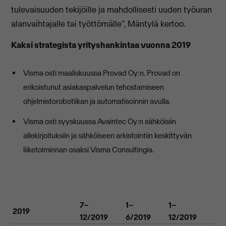
tulevaisuuden tekijöille ja mahdollisesti uuden työuran
alanvaihtajalle tai työttömälle”, Mäntylä kertoo.
Kaksi strategista yrityshankintaa vuonna 2019
Visma osti maaliskuussa Provad Oy:n. Provad on
erikoistunut asiakaspalvelun tehostamiseen
ohjelmistorobotiikan ja automatisoinnin avulla.
Visma osti syyskuussa Avaintec Oy:n sähköisiin
allekirjoituksiin ja sähköiseen arkistointiin keskittyvän
liiketoiminnan osaksi Visma Consultingia.
7–
1­–
1–
2019
12/2019
6/2019
12/2019