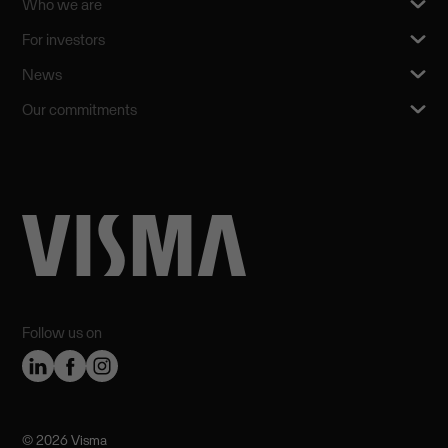
Who we are
For investors
News
Our commitments
Follow us on
©️ 2026 Visma