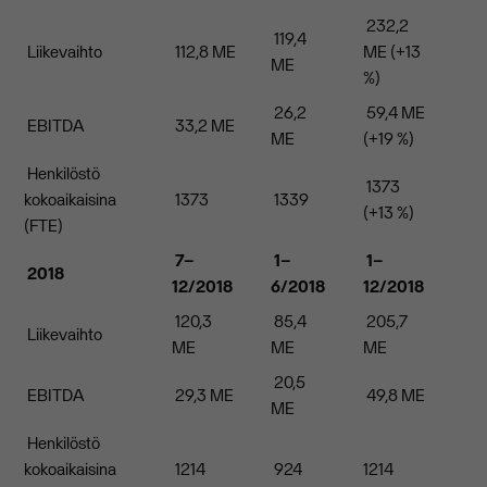
232,2
119,4
Liikevaihto
112,8 ME
ME (+13
ME
%)
26,2
59,4 ME
EBITDA
33,2 ME
ME
(+19 %)
Henkilöstö
1373
kokoaikaisina
1373
1339
(+13 %)
(FTE)
7–
1–
1–
2018
12/2018
6/2018
12/2018
120,3
85,4
205,7
Liikevaihto
ME
ME
ME
20,5
EBITDA
29,3 ME
49,8 ME
ME
Henkilöstö
kokoaikaisina
1214
924
1214