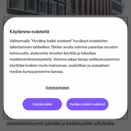
Käytämme evästeitä
Visman liikevaihto kasvoi viime vuonna Suomessa
Valitsemalla “Hyväksy kaikki evästeet” hyväksyt evästeiden
13 prosenttia 232 miljoonaan euroon. Kasvu on
tallentamisen laitteellesi. Niiden avulla voimme parantaa sivuston
pitkälti orgaanista, kun aiempina vuosina
toimivuutta, analysoida sivuston käyttöä ja toteuttaa
markkinointitoimenpiteitä. Voimme jakaa tietoja verkkosivustomme
yrityskaupoilla on ollut vahva rooli. Liiketoiminta-
käyttöäsi koskien myös mainonnan, analytiikan ja sosiaalisen
alueista nopeiten kasvoivat konsultointiliiketoiminta
median kumppaniemme kanssa.
sekä ohjelmistomyynti pienille ja keskisuurille
yrityksille.
Evästeasetukset
Visman liikevaihto jatkoi Suomessa vahvalla kasvu-
Hylkää kaikki
Hyväksy kaikki evästeet
uralla. Suomen kasvun vetureina vuonna 2019 olivat
konsultointiliiketoiminnan ripeä kasvu sekä
ohjelmistomyynti pienille ja keskisuurille yrityksille.