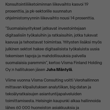
Konsultointiliiketoiminnan liikevaihto kasvoi 19
prosenttia, ja pk-sektorille suunnatun
ohjelmistomyynnin liikevaihto nousi 14 prosenttia.
”Suomalaisyritykset jatkavat investointejaan
digitaalisiin työkaluihin ja ratkaisuihin, jotka tukevat
kasvua ja tehostavat toimintaa. Yritysten lisäksi myös
julkinen sektori hakee digitaalisista työkaluista uusia
tekemisen tapoja ja mahdollisuuksia palvella
suomalaisia paremmin”, kertoo Visma Finland Holding
Oy:n hallituksen jäsen
Juha Mäntylä
.
Viime vuonna Visma Consulting voitti Verohallinnon
mittavan kilpailutuksen analytiikan, big datan ja
tekoälyratkaisujen asiantuntijapalveluiden
toimittamisesta. Helsingin kaupunki alkaa hallinnoida
lähes 60 000 huoneiston asiakkuuksia ja