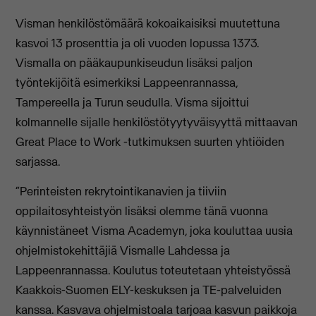
Visman henkilöstömäärä kokoaikaisiksi muutettuna
kasvoi 13 prosenttia ja oli vuoden lopussa 1373.
Vismalla on pääkaupunkiseudun lisäksi paljon
työntekijöitä esimerkiksi Lappeenrannassa,
Tampereella ja Turun seudulla. Visma sijoittui
kolmannelle sijalle henkilöstötyytyväisyyttä mittaavan
Great Place to Work -tutkimuksen suurten yhtiöiden
sarjassa.
”Perinteisten rekrytointikanavien ja tiiviin
oppilaitosyhteistyön lisäksi olemme tänä vuonna
käynnistäneet Visma Academyn, joka kouluttaa uusia
ohjelmistokehittäjiä Vismalle Lahdessa ja
Lappeenrannassa. Koulutus toteutetaan yhteistyössä
Kaakkois-Suomen ELY-keskuksen ja TE-palveluiden
kanssa. Kasvava ohjelmistoala tarjoaa kasvun paikkoja