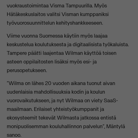
vuokraustoimintaa Visma Tampuurilla. Myös
Hätäkeskuslaitos valitsi Visman kumppaniksi
työvuorosuunnittelun kehityshankkeeseen.
Viime vuonna Suomessa käytiin myös laajaa
keskustelua koulutuksesta ja digitaalisista työkaluista.
Tampere päätti laajentaa Wilman käyttöä toisen
asteen oppilaitosten lisäksi myös esi- ja
perusopetukseen.
”Wilma on lähes 20 vuoden aikana tuonut aivan
uudenlaisia mahdollisuuksia kodin ja koulun
vuorovaikutukseen, ja nyt Wilmaa on viety SaaS-
maailmaan. Erilaiset yhteistyökumppanit ja
ekosysteemit tekevät Wilmasta jatkossa entistä
monipuolisemman kouluhallinnon palvelun”, Mäntylä
sanoo.