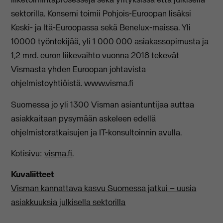
sektorilla. Konserni toimii Pohjois-Euroopan lisäksi
Keski- ja Itä-Euroopassa sekä Benelux-maissa. Yli
10000 työntekijää, yli 1 000 000 asiakassopimusta ja
1,2 mrd. euron liikevaihto vuonna 2018 tekevät
Vismasta yhden Euroopan johtavista
ohjelmistoyhtiöistä. www.visma.fi
Suomessa jo yli 1300 Visman asiantuntijaa auttaa
asiakkaitaan pysymään askeleen edellä
ohjelmistoratkaisujen ja IT-konsultoinnin avulla.
Kotisivu:
visma.fi
.
Kuvaliitteet
Visman kannattava kasvu Suomessa jatkui – uusia
asiakkuuksia julkisella sektorilla