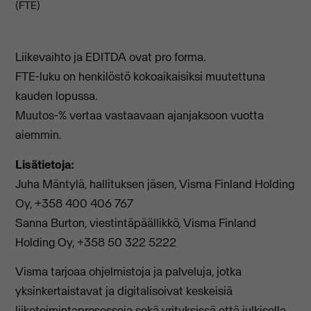
(FTE)
Liikevaihto ja EDITDA ovat pro forma.
FTE-luku on henkilöstö kokoaikaisiksi muutettuna
kauden lopussa.
Muutos-% vertaa vastaavaan ajanjaksoon vuotta
aiemmin.
Lisätietoja:
Juha Mäntylä, hallituksen jäsen, Visma Finland Holding
Oy, +358 400 406 767
Sanna Burton, viestintäpäällikkö, Visma Finland
Holding Oy, +358 50 322 5222
Visma tarjoaa ohjelmistoja ja palveluja, jotka
yksinkertaistavat ja digitalisoivat keskeisiä
liiketoimintaprosesseja sekä yrityksissä että julkisella