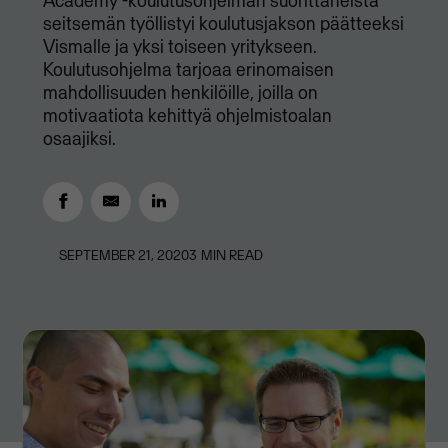
Academy -koulutusohjelman suorittaneista
seitsemän työllistyi koulutusjakson päätteeksi
Vismalle ja yksi toiseen yritykseen.
Koulutusohjelma tarjoaa erinomaisen
mahdollisuuden henkilöille, joilla on
motivaatiota kehittyä ohjelmistoalan
osaajiksi.
SEPTEMBER 21, 2020
3
MIN READ