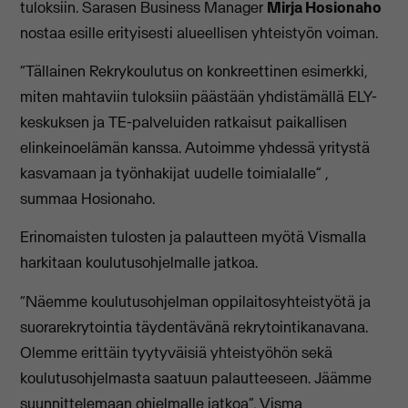
tuloksiin. Sarasen Business Manager
Mirja Hosionaho
nostaa esille erityisesti alueellisen yhteistyön voiman.
“Tällainen Rekrykoulutus on konkreettinen esimerkki,
miten mahtaviin tuloksiin päästään yhdistämällä ELY-
keskuksen ja TE-palveluiden ratkaisut paikallisen
elinkeinoelämän kanssa. Autoimme yhdessä yritystä
kasvamaan ja työnhakijat uudelle toimialalle” ,
summaa Hosionaho.
Erinomaisten tulosten ja palautteen myötä Vismalla
harkitaan koulutusohjelmalle jatkoa.
“Näemme koulutusohjelman oppilaitosyhteistyötä ja
suorarekrytointia täydentävänä rekrytointikanavana.
Olemme erittäin tyytyväisiä yhteistyöhön sekä
koulutusohjelmasta saatuun palautteeseen. Jäämme
suunnittelemaan ohjelmalle jatkoa”, Visma