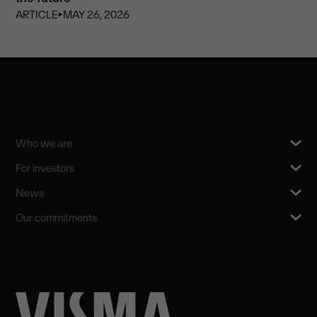
ARTICLE
⏵
MAY 26, 2026
Who we are
For investors
News
Our commitments