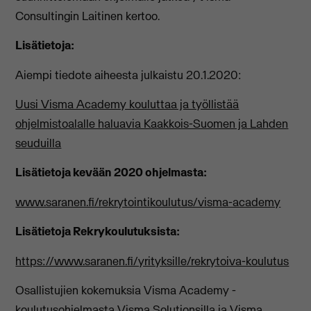
Consultingin Laitinen kertoo.
Lisätietoja:
Aiempi tiedote aiheesta julkaistu 20.1.2020:
Uusi Visma Academy kouluttaa ja työllistää
ohjelmistoalalle haluavia Kaakkois-Suomen ja Lahden
seuduilla
Lisätietoja kevään 2020 ohjelmasta:
www.saranen.fi/rekrytointikoulutus/visma-academy
Lisätietoja Rekrykoulutuksista:
https://www.saranen.fi/yrityksille/rekrytoiva-koulutus
Osallistujien kokemuksia Visma Academy -
koulutusohjelmasta
Visma Solutionsilla
ja
Visma