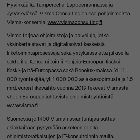
Hyvinkäällä, Tampereella, Lappeenrannassa ja
Jyväskylässä. Visma Consulting on osa pohjoismaista
Visma-konsernia.
www.vismaconsulting.fi
Visma tarjoaa ohjelmistoja ja palveluja, jotka
yksinkertaistavat ja digitalisoivat keskeisiä
liiketoimintaprosesseja sekä yrityksissä että julkisella
sektorilla. Konserni toimii Pohjois-Euroopan lisäksi
Keski- ja Itä-Euroopassa sekä Benelux-maissa. Yli 11
000 työntekijää, yli 1 000 000 asiakassopimusta ja 1,5
mrd. euron liikevaihto vuonna 2019 tekevät Vismasta
yhden Euroopan johtavista ohjelmistoyhtiöistä.
www.visma.fi
Suomessa jo 1400 Visman asiantuntijaa auttaa
asiakkaitaan pysymään askeleen edellä
ohjelmistoratkaisujen ja IT-konsultoinnin avulla.