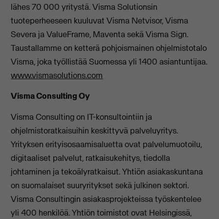
lähes 70 000 yritystä. Visma Solutionsin
tuoteperheeseen kuuluvat Visma Netvisor, Visma
Severa ja ValueFrame, Maventa sekä Visma Sign.
Taustallamme on ketterä pohjoismainen ohjelmistotalo
Visma, joka työllistää Suomessa yli 1400 asiantuntijaa.
www.vismasolutions.com
Visma Consulting Oy
Visma Consulting on IT-konsultointiin ja
ohjelmistoratkaisuihin keskittyvä palveluyritys.
Yrityksen erityisosaamisaluetta ovat palvelumuotoilu,
digitaaliset palvelut, ratkaisukehitys, tiedolla
johtaminen ja tekoälyratkaisut. Yhtiön asiakaskuntana
on suomalaiset suuryritykset sekä julkinen sektori.
Visma Consultingin asiakasprojekteissa työskentelee
yli 400 henkilöä. Yhtiön toimistot ovat Helsingissä,