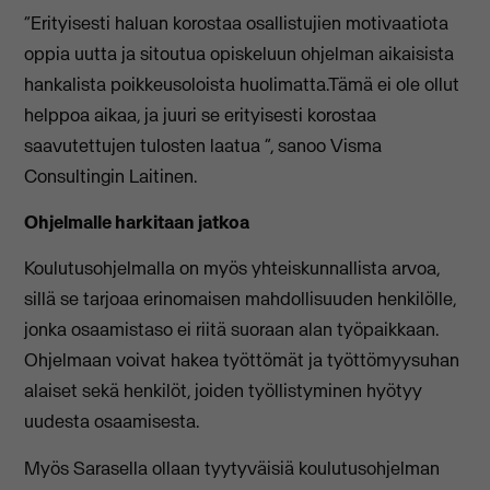
“Erityisesti haluan korostaa osallistujien motivaatiota
oppia uutta ja sitoutua opiskeluun ohjelman aikaisista
hankalista poikkeusoloista huolimatta.Tämä ei ole ollut
helppoa aikaa, ja juuri se erityisesti korostaa
saavutettujen tulosten laatua ”, sanoo Visma
Consultingin Laitinen.
Ohjelmalle harkitaan jatkoa
Koulutusohjelmalla on myös yhteiskunnallista arvoa,
sillä se tarjoaa erinomaisen mahdollisuuden henkilölle,
jonka osaamistaso ei riitä suoraan alan työpaikkaan.
Ohjelmaan voivat hakea työttömät ja työttömyysuhan
alaiset sekä henkilöt, joiden työllistyminen hyötyy
uudesta osaamisesta.
Myös Sarasella ollaan tyytyväisiä koulutusohjelman