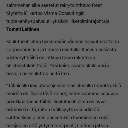
saimmehan sille asetetut rekrytointitavoitteet
täytettyä”, kertoo Visma Consultingin
tuotekehityspalvelut -yksikön liiketoimintajohtaja
Tommi Laitinen
.
Koulutusohjelma tukee myös Visman kasvutavoitteita
Lappeenrannan ja Lahden seudulla. Kasvun ansiosta
Visma-yhtiöillä on jatkuva tarve rekrytoida
ohjelmistokehittäjiä. Yksi keino saada alalle uusia
osaajia on kouluttaa heitä itse.
“Tällaiselle koulutusohjelmalle on alueella tarvetta, sillä
meidän on löydettävä keinot, miten saamme osaavaa
porukkaa tänne töihin. Koulutusohjelma on hyvä
esimerkki siitä, miten työllisyyttä voi edistää
suhteellisen pienin panostuksin huomioiden sekä
hakijoiden että yritysten tarpeet”, Laitinen jatkaa.