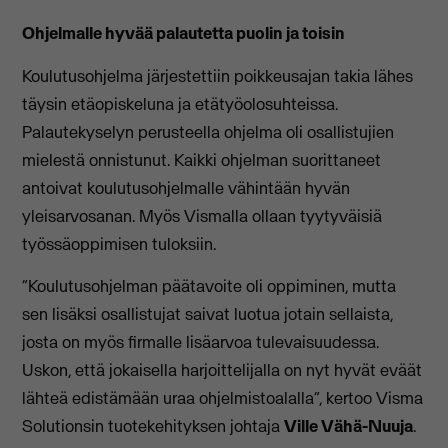
Ohjelmalle hyvää palautetta puolin ja toisin
Koulutusohjelma järjestettiin poikkeusajan takia lähes
täysin etäopiskeluna ja etätyöolosuhteissa.
Palautekyselyn perusteella ohjelma oli osallistujien
mielestä onnistunut. Kaikki ohjelman suorittaneet
antoivat koulutusohjelmalle vähintään hyvän
yleisarvosanan. Myös Vismalla ollaan tyytyväisiä
työssäoppimisen tuloksiin.
“Koulutusohjelman päätavoite oli oppiminen, mutta
sen lisäksi osallistujat saivat luotua jotain sellaista,
josta on myös firmalle lisäarvoa tulevaisuudessa.
Uskon, että jokaisella harjoittelijalla on nyt hyvät eväät
lähteä edistämään uraa ohjelmistoalalla“, kertoo Visma
Solutionsin tuotekehityksen johtaja
Ville Vähä-Nuuja
.