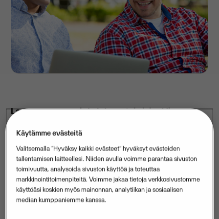
Lappeenrannassa ja Lahdessa toimivien Visma-
yhtiöiden käynnistämästä Visma Academy -
Käytämme evästeitä
koulutusohjelman suorittaneista seitsemän työllistyi
Valitsemalla “Hyväksy kaikki evästeet” hyväksyt evästeiden
koulutusjakson päätteeksi Vismalle ja yksi toiseen
tallentamisen laitteellesi. Niiden avulla voimme parantaa sivuston
yritykseen. Koulutusohjelma tarjoaa erinomaisen
toimivuutta, analysoida sivuston käyttöä ja toteuttaa
mahdollisuuden henkilöille, joilla on motivaatiota
markkinointitoimenpiteitä. Voimme jakaa tietoja verkkosivustomme
käyttöäsi koskien myös mainonnan, analytiikan ja sosiaalisen
kehittyä ohjelmistoalan osaajiksi.
median kumppaniemme kanssa.
Visma Academy -koulutusohjelman tavoite on