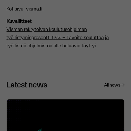
Kotisivu:
visma.fi
.
Kuvaliitteet
Visman rekrytoivan koulutusohjelman
työllistymisprosentti 89% – Tavoite kouluttaa ja
työllistää ohjelmistoalalle haluavia täyttyi
Latest news
All news