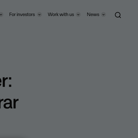
For investors
Work with us
News
r:
rar