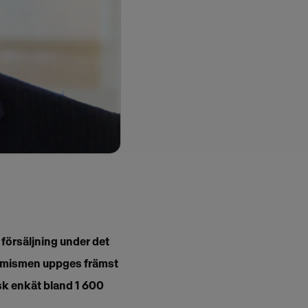
 försäljning under det
simismen uppges främst
sk enkät bland 1 600