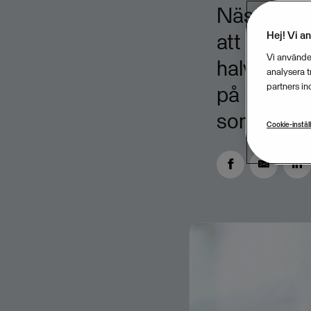
Nästan var
Hej! Vi a
att få min
Vi använder
halvåret.
analysera 
partners in
på konjunk
som bygger
Cookie-instäl