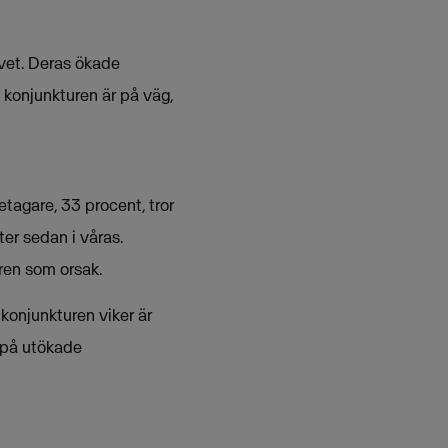
ivet. Deras ökade
 konjunkturen är på väg,
etagare, 33 procent, tror
er sedan i våras.
uren som orsak.
konjunkturen viker är
 på utökade