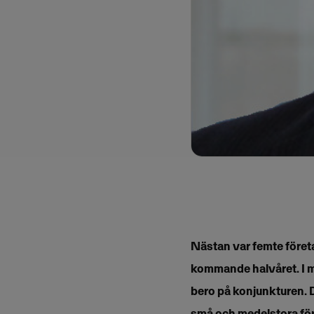
Nästan var femte företa
kommande halvåret. I m
bero på konjunkturen. 
små och medelstora för