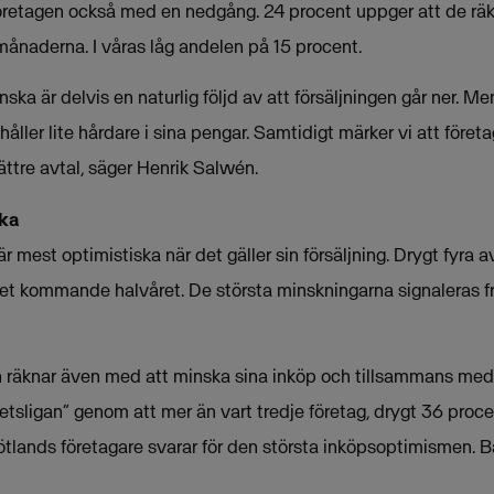
företagen också med en nedgång. 24 procent uppger att de r
ånaderna. I våras låg andelen på 15 procent.
ska är delvis en naturlig följd av att försäljningen går ner. Me
håller lite hårdare i sina pengar. Samtidigt märker vi att före
bättre avtal, säger Henrik Salwén.
ska
 mest optimistiska när det gäller sin försäljning. Drygt fyra av
det kommande halvåret. De största minskningarna signaleras f
 räknar även med att minska sina inköp och tillsammans med
hetsligan” genom att mer än vart tredje företag, drygt 36 proc
tlands företagare svarar för den största inköpsoptimismen. B