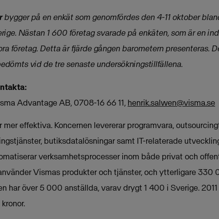
r
bygger på en enkät som genomfördes den 4-11 oktober blan
erige. Nästan 1 600 företag svarade på enkäten, som är en ind
a företag. Detta är fjärde gången barometern presenteras. D
bedömts vid de tre senaste undersökningstillfällena.
ontakta:
Visma Advantage AB, 0708-16 66 11,
henrik.salwen@visma.se
mer effektiva. Koncernen levererar programvara, outsourcingt
ngstjänster, butiksdatalösningar samt IT-relaterade utveckling
omatiserar verksamhetsprocesser inom både privat och offent
använder Vismas produkter och tjänster, och ytterligare 330
en har över 5 000 anställda, varav drygt 1 400 i Sverige. 20
 kronor.