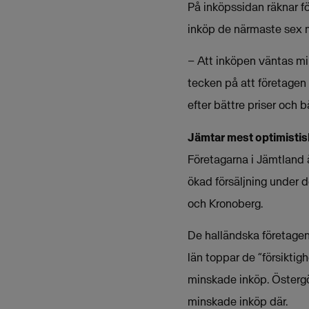
På inköpssidan räknar 
inköp de närmaste sex m
– Att inköpen väntas min
tecken på att företagen 
efter bättre priser och 
Jämtar mest optimisti
Företagarna i Jämtland är
ökad försäljning under 
och Kronoberg.
De halländska företagen
län toppar de ”försiktig
minskade inköp. Östergö
minskade inköp där.