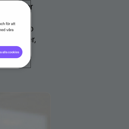
et kommer
de
ch för att
ämst bero
med våra
barometer,
 alla cookies