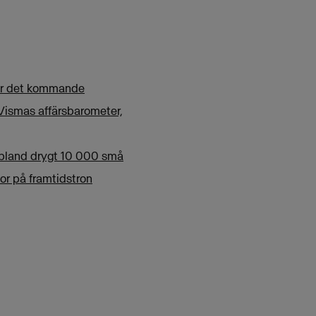
der det kommande
Vismas affärsbarometer,
 bland drygt 10 000 små
or på framtidstron