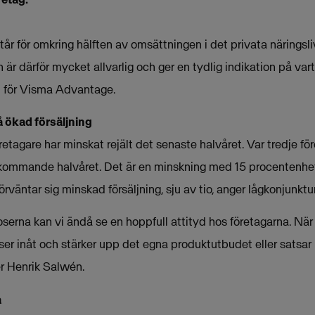
år för omkring hälften av omsättningen i det privata näringsl
r därför mycket allvarlig och ger en tydlig indikation på vart
d för Visma Advantage.
å ökad försäljning
etagare har minskat rejält det senaste halvåret. Var tredje för
 kommande halvåret. Det är en minskning med 15 procentenhet
rväntar sig minskad försäljning, sju av tio, anger lågkonjunkt
serna kan vi ändå se en hoppfull attityd hos företagarna. När 
er inåt och stärker upp det egna produktutbudet eller satsar
ger Henrik Salwén.
å