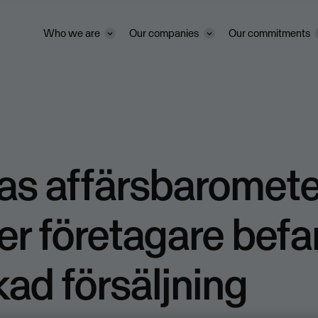
Who we are
Our companies
Our commitments
s affärsbaromete
fler företagare befa
ad försäljning