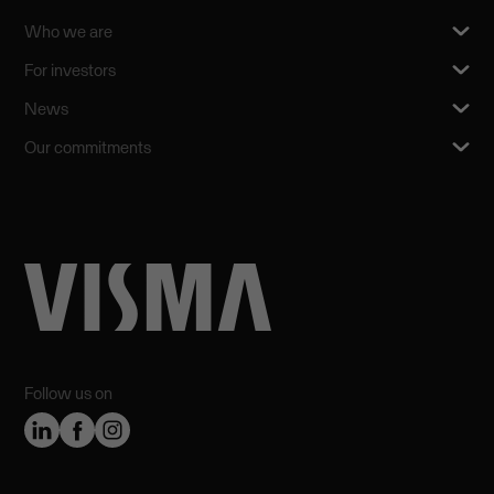
Who we are
For investors
News
Our commitments
Follow us on