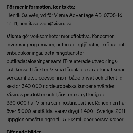
För mer information, kontakta:
Henrik Salwén, vd för Visma Advantage AB, 0708-16
66 11,
henrik.salwen@visma.se
Visma
gör verksamheter mer effektiva. Koncernen
levererar programvara, outsourcingtjänster, inköps- och
anbudslösningar, betalningstjänster,
butiksdatalösningar samt IT-relaterade utvecklings-
och konsulttjänster. Visma förenklar och automatiserar
verksamhetsprocesser inom både privat och offentlig
sektor. 340 000 nordeuropeiska kunder använder
Vismas produkter och tjänster, och ytterligare
330 000 har Visma som hostingpartner. Koncernen har
över 5 000 anställda, varav drygt 1 400 i Sverige. 2011
uppgick omsättningen till 5 142 miljoner norska kronor.
Bifogade bilder