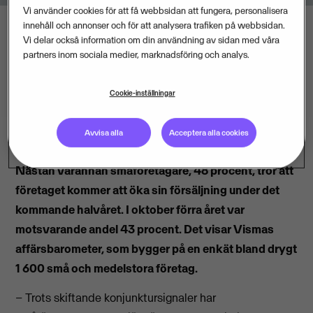
Vi använder cookies för att få webbsidan att fungera, personalisera
innehåll och annonser och för att analysera trafiken på webbsidan.
Vi delar också information om din användning av sidan med våra
partners inom sociala medier, marknadsföring och analys.
Cookie-inställningar
Avvisa alla
Acceptera alla cookies
Nästan varannan småföretagare, 48 procent, tror att
företaget kommer att öka sin försäljning under det
kommande halvåret. I oktober förra året var
motsvarande andel 43 procent.
Det visar Vismas
affärsbarometer, som bygger på en enkät bland drygt
1 600 små och medelstora företag.
– Trots skiftande konjunktursignaler har