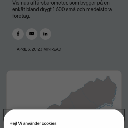
Vismas affärsbarometer, som bygger på en
enkät bland drygt 1 600 små och medelstora
företag.
APRIL 3, 2012
3
MIN READ
Hej! Vi använder cookies