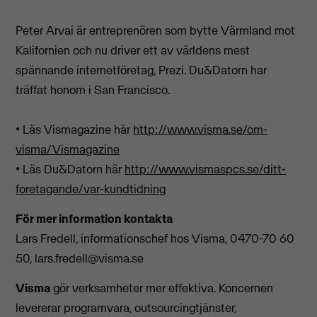
Peter Arvai är entreprenören som bytte Värmland mot
Kalifornien och nu driver ett av världens mest
spännande internetföretag, Prezi. Du&Datorn har
träffat honom i San Francisco.
• Läs Vismagazine här
http://www.visma.se/om-
visma/Vismagazine
• Läs Du&Datorn här
http://www.vismaspcs.se/ditt-
foretagande/var-kundtidning
För mer information kontakta
Lars Fredell, informationschef hos Visma, 0470-70 60
50,
lars.fredell@visma.se
Visma
gör verksamheter mer effektiva. Koncernen
levererar programvara, outsourcingtjänster,