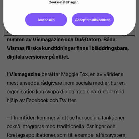
Cookie-inställningar
Avvisa alla
Acceptera alla cookies
Affärer och dialog över internet är teman i de nya
numren av Vismagazine och Du&Datorn. Båda
Vismas färska kundtidningar finns i bläddringsbara,
digitala versioner på nätet.
I
Vismagazine
berättar Maggie Fox, en av världens
mest ansedda rådgivare inom sociala medier, hur en
organisation kan skapa dialog med sina kunder med
hjälp av Facebook och Twitter.
– I framtiden kommer vi att se hur sociala funktioner
också integreras med traditionella lösningar och
företagsapplikationer, som till exempel affärssystem,