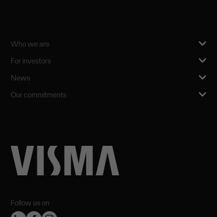
Who we are
For investors
News
Our commitments
Follow us on