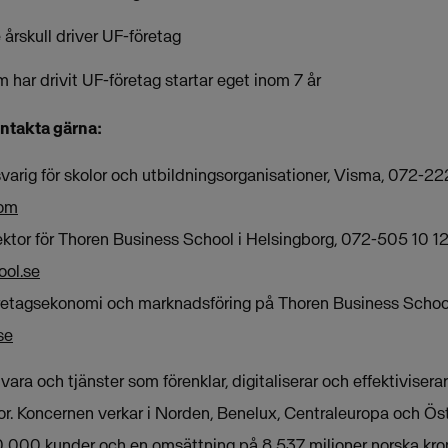
e årskull driver UF-företag
 har drivit UF-företag startar eget inom 7 år
ontakta gärna:
varig för skolor och utbildningsorganisationer, Visma, 072-222
com
rektor för Thoren Business School i Helsingborg, 072-505 10 1
ool.se
 företagsekonomi och marknadsföring på Thoren Business School
se
ra och tjänster som förenklar, digitaliserar och effektivisera
tor. Koncernen verkar i Norden, Benelux, Centraleuropa och Ös
 000 kunder och en omsättning på 8 537 miljoner norska kro