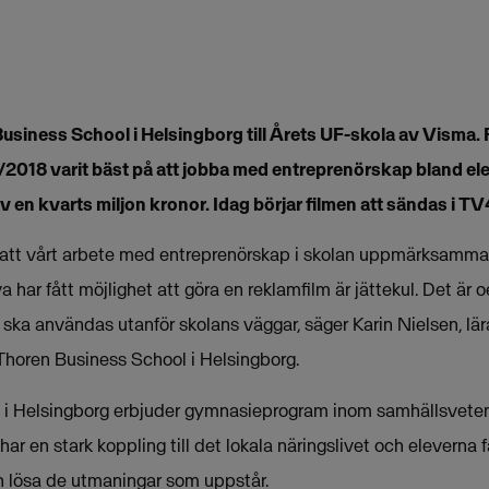
usiness School i Helsingborg till Årets UF-skola av Visma. Pr
/2018 varit bäst på att jobba med entreprenörskap bland el
 av en kvarts miljon kronor. Idag börjar filmen att sändas i T
r att vårt arbete med entreprenörskap i skolan uppmärksammas 
har fått möjlighet att göra en reklamfilm är jättekul. Det är oer
ska användas utanför skolans väggar, säger Karin Nielsen, lär
horen Business School i Helsingborg.
 i Helsingborg erbjuder gymnasieprogram inom samhällsvete
ar en stark koppling till det lokala näringslivet och eleverna f
h lösa de utmaningar som uppstår.