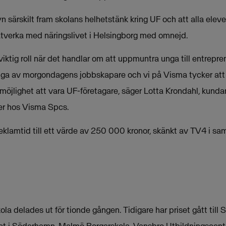
ryn särskilt fram skolans helhetstänk kring UF och att alla elev
nätverka med näringslivet i Helsingborg med omnejd.
viktig roll när det handlar om att uppmuntra unga till entrep
ga av morgondagens jobbskapare och vi på Visma tycker att 
öjlighet att vara UF-företagare, säger Lotta Krondahl, kundan
er hos Visma Spcs.
eklamtid till ett värde av 250 000 kronor, skänkt av TV4 i s
la delades ut för tionde gången. Tidigare har priset gått til
et i Söderhamn, Malmö Borgarskola, Vansbro Utbildningscente