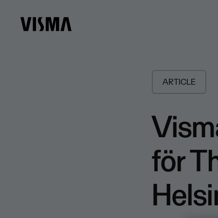
ARTICLE
Visma
för T
Hels