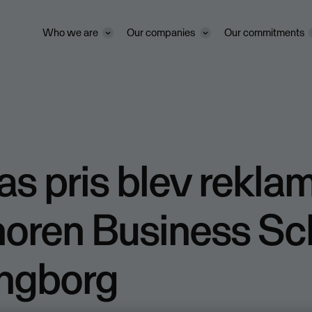
Who we are
Our companies
Our commitments
s pris blev reklam
horen Business Sch
ingborg