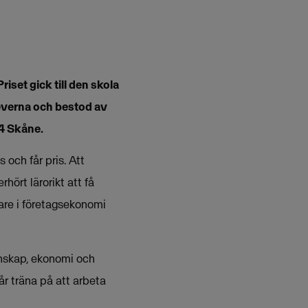
iset gick till den skola
everna och bestod av
V4 Skåne.
och får pris. Att
hört lärorikt att få
are i företagsekonomi
nskap, ekonomi och
år träna på att arbeta