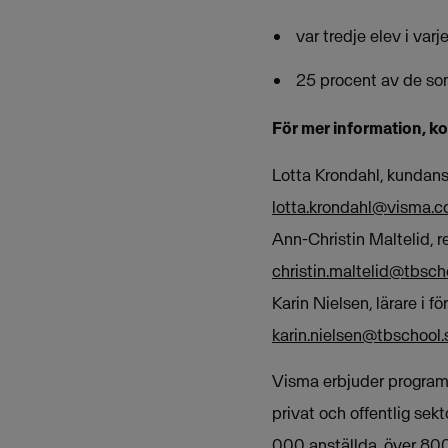
var tredje elev i varj
25 procent av de som
För mer information, k
Lotta Krondahl, kundans
lotta.krondahl@visma.
Ann-Christin Maltelid, 
christin.maltelid@tbsch
Karin Nielsen, lärare i
karin.nielsen@tbschool.
Visma erbjuder programva
privat och offentlig sek
000 anställda, över 800