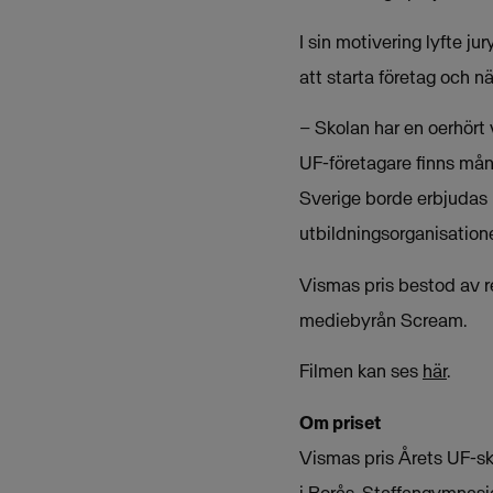
I sin motivering lyfte ju
att starta företag och 
– Skolan har en oerhört 
UF-företagare finns mån
Sverige borde erbjudas m
utbildningsorganisation
Vismas pris bestod av r
mediebyrån Scream.
Filmen kan ses
här
.
Om priset
Vismas pris Årets UF-sko
i Borås, Staffangymnasi