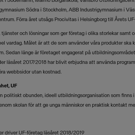
gymnasium Södra i Stockholm, ABB Industrigymnasium i Väs
rum. Förra året utsågs Procivitas i Helsingborg till Årets UF
tjänster och lösningar som ger företag i olika storlekar samt o
bel vardag. Målet är att de som använder våra produkter ska k
dem. Sedan länge är företaget engagerat på utbildningsområde
der läsåret 2017/2018 har blivit erbjudna att använda program
göra webbsidor utan kostnad.
het, UF
politiskt obunden, ideell utbildningsorganisation som finns i
enom skolan för att ge unga människor en praktisk kontakt me
r driver UF-företag läsåret 2018/2019