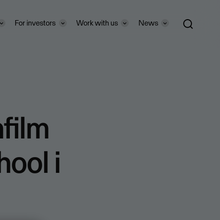
For investors
Work with us
News
film
ool i