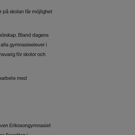
er på skolan får möjlighet
renörskap. Bland dagens
alla gymnasieelever i
svarig för skolor och
amarbete med
l Sven Erikssongymnasiet
r, Facetten i