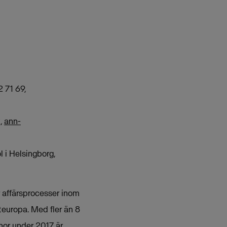
 71 69,
2,
ann-
 i Helsingborg,
r affärsprocesser inom
teuropa. Med fler än 8
nor under 2017 är