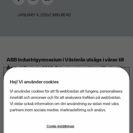
JANUARY 4, 2016
2
MIN READ
ABB Industrigymnasium i Västerås utsågs i våras till
Årets UF-skola 2015. Priset var tv-reklam till ett
värde av 250 000 kronor. I dag börjar filmerna rulla i
Hej! Vi använder cookies
TV4 Västmanland.
Vi använder cookies för att få webbsidan att fungera, personalisera
− Utmärkelsen är ett fantastiskt erkännande för alla
innehåll och annonser och för att analysera trafiken på webbsidan.
Vi delar också information om din användning av sidan med våra
lärare och elever som har jobbat hårt i många år. Att
partners inom sociala medier, marknadsföring och analys.
synas i tv, en kanal vi aldrig skulle ha möjlighet att
synas i annars, är en härlig bonus, säger Hans
Cookie-inställningar
Jakobsson, rektor på ABB Industrigymnasium i