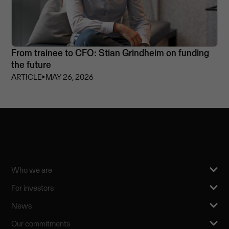
From trainee to CFO: Stian Grindheim on funding
the future
ARTICLE
⏵
MAY 26, 2026
Who we are
For investors
News
Our commitments