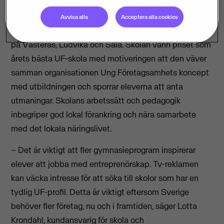
Västerås.
Avvisa alla
Acceptera alla cookies
ABB Industrigymnasium har cirka 500 elever fördelade
på Västerås, Ludvika och Sala. Skolan vann priset som
årets bästa UF-skola med motiveringen att den väver
samman organisationen Ung Företagsamhets koncept
med utbildningen och sporrar eleverna att anta
utmaningar. Skolans arbetssätt och pedagogik
inbegriper god lokal förankring och nära samarbete
med det lokala näringslivet.
– Det är viktigt att fler gymnasieprogram inspirerar
elever att jobba med entreprenörskap. Tv-reklamen
kan väcka intresse för att söka till skolor som har en
tydlig UF-profil. Detta är viktigt eftersom Sverige
behöver fler företag, nu och i framtiden, säger Lotta
Krondahl, kundansvarig för skola och