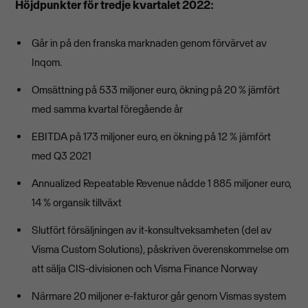
Höjdpunkter för tredje kvartalet 2022:
Går in på den franska marknaden genom förvärvet av
Inqom.
Omsättning på 533 miljoner euro, ökning på 20 % jämfört
med samma kvartal föregående år
EBITDA på 173 miljoner euro, en ökning på 12 % jämfört
med Q3 2021
Annualized Repeatable Revenue nådde 1 885 miljoner euro,
14 % organsik tillväxt
Slutfört försäljningen av it-konsultveksamheten (del av
Visma Custom Solutions), påskriven överenskommelse om
att sälja CIS-divisionen och Visma Finance Norway
Närmare 20 miljoner e-fakturor går genom Vismas system