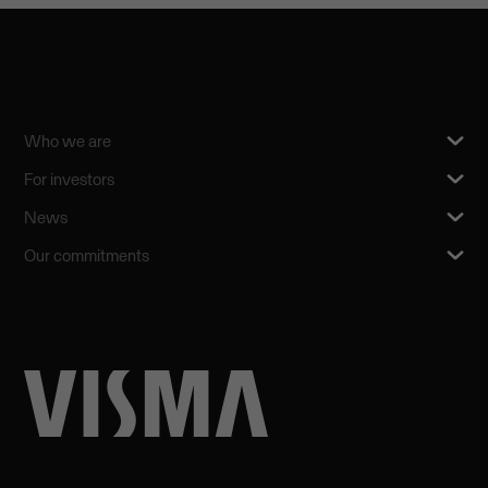
Who we are
For investors
News
Our commitments