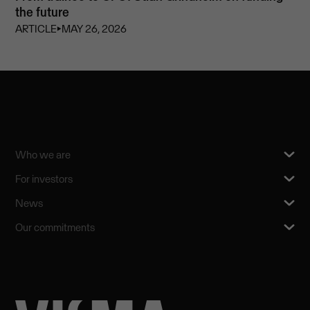
the future
ARTICLE
⏵
MAY 26, 2026
Who we are
For investors
News
Our commitments