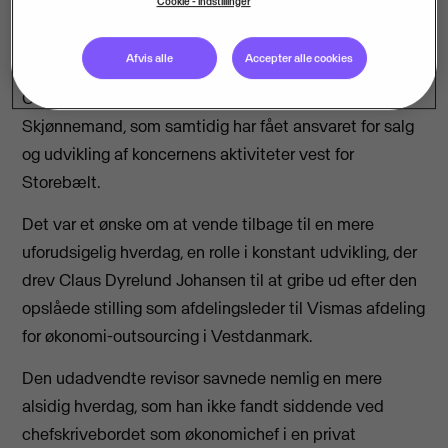
Cookie - indstillinger
sætter med sin seneste ansættelse endnu mere skub
på virksomhedens styrkede indsats i Vestdanmark.
Afvis alle
Accepter alle cookies
Den nye afdelingsleder i Odense og Kolding hedder
Claus Dyrelund Johansen, der tager over efter Bo
Skjønnemand, som samtidig har fået ansvaret for salg
og udvikling af koncernens aktiviteter vest for
Storebælt.
Det var et ønske om at vende tilbage til en mere
uforudsigelig hverdag, en rolle i konstant udvikling, der
drev Claus Dyrelund Johansen til at gribe ud efter den
opslåede stilling som afdelingsleder til Vismas afdeling
for økonomi-outsourcing i Vestdanmark.
Den udadvendte revisor savnede nemlig en mere
alsidig hverdag, som han ikke fandt siddende ved
chefskrivebordet som økonomichef i en privat