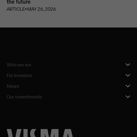
the future
ARTICLE
⏵
MAY 26, 2026
Who we are
For investors
News
Our commitments