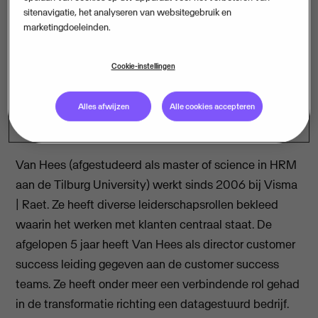
sitenavigatie, het analyseren van websitegebruik en
marketingdoeleinden.
Cookie-instellingen
Alles afwijzen
Alle cookies accepteren
Van Hees (afgestudeerd als master of science in HRM
aan de Tilburg University) werkt sinds 2006 bij Visma
| Raet. Ze heeft diverse leiderschapsrollen bekleed
waarin het werken met klanten centraal staat. De
afgelopen 5 jaar heeft Van Hees als director customer
success leiding gegeven aan de customer success
teams. Ze heeft onder meer een verbindende rol gehad
in de transformatie richting een datagestuurd bedrijf.