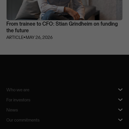
From trainee to CFO: Stian Grindheim on funding
the future
ARTICLE
⏵
MAY 26, 2026
Who we are
For investors
News
Our commitments