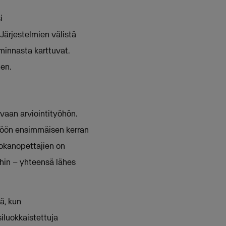
i
Järjestelmien välistä
minnasta karttuvat.
en.
vaan arviointityöhön.
ttöön ensimmäisen kerran
uokanopettajien on
ihin – yhteensä lähes
ä, kun
iluokkaistettuja