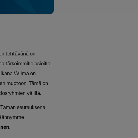
an tehtävänä on
 tärkeimmille asioille:
 aikana Wilma on
seen muotoon. Tämä on
dosryhmien välillä.
a. Tämän seurauksena
s käännymme
onen
.