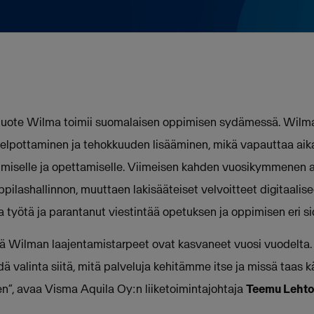
tuote Wilma toimii suomalaisen oppimisen sydämessä. Wilm
lpottaminen ja tehokkuuden lisääminen, mikä vapauttaa aikaa
pimiselle ja opettamiselle. Viimeisen kahden vuosikymmenen
ppilashallinnon, muuttaen lakisääteiset velvoitteet digitaali
ta työtä ja parantanut viestintää opetuksen ja oppimisen eri si
ssä Wilman laajentamistarpeet ovat kasvaneet vuosi vuodelt
ä valinta siitä, mitä palveluja kehitämme itse ja missä taa
”, avaa Visma Aquila Oy:n liiketoimintajohtaja
Teemu Leht