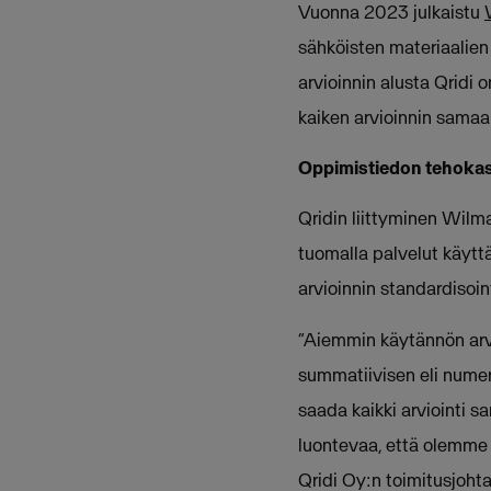
Vuonna 2023 julkaistu
sähköisten materiaalien
arvioinnin alusta Qrid
kaiken arvioinnin samaa
Oppimistiedon tehokas
Qridin liittyminen Wilma
tuomalla palvelut käytt
arvioinnin standardisoin
“Aiemmin käytännön arvio
summatiivisen eli numero
saada kaikki arviointi 
luontevaa, että olemme
Qridi Oy:n toimitusjoht