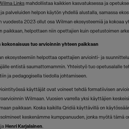
Wilma Links
mahdollistaa kaikkien kasvatuksessa ja opetukse
 ja palveluiden helpon käytön yhdellä alustalla, samassa ek
i on vuodesta 2023 ollut osa Wilman ekosysteemiä ja kokoaa
n paikkaan, helpottaen niin opettajien kuin opetustoimen arke
 kokonaisuus tuo arvioinnin yhteen paikkaan
n ekosysteemiin helpottaa opettajien arviointi- ja suunnittel
äjälle entistä saumattomammin. Yhteistyö tuo opetusalalle t
tiin ja pedagogisella tiedolla johtamiseen.
intityössä käyttäjät ovat voineet tehdä formatiivisen arvioin
arvioinnin Wilmaan. Vuosien varrella yksi käyttäjien keskeisi
samaan paikkaan. Koska kaikilla Qridiä käyttävillä on käytöss
 solmineet keskenämme kumppanuuden, jonka myötä tämä on 
aja
Henri Karjalainen
.