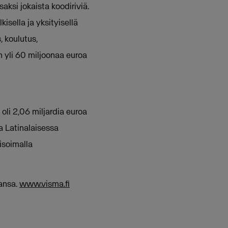
aksi jokaista koodiriviä.
ella ja yksityisellä
, koulutus,
n yli 60 miljoonaa euroa
 oli 2,06 miljardia euroa
a Latinalaisessa
isoimalla
ansa.
www.visma.fi