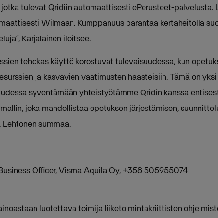
ä, jotka tulevat Qridiin automaattisesti ePerusteet-palvelusta. 
tomaattisesti Wilmaan. Kumppanuus parantaa kertaheitolla su
uja”, Karjalainen iloitsee.
rssien tehokas käyttö korostuvat tulevaisuudessa, kun opetuks
esurssien ja kasvavien vaatimusten haasteisiin. Tämä on yksi m
uudessa syventämään yhteistyötämme Qridin kanssa entises
mallin, joka mahdollistaa opetuksen järjestämisen, suunnitte
”, Lehtonen summaa.
Business Officer, Visma Aquila Oy, +358 505955074
inoastaan luotettava toimija liiketoimintakriittisten ohjelmis