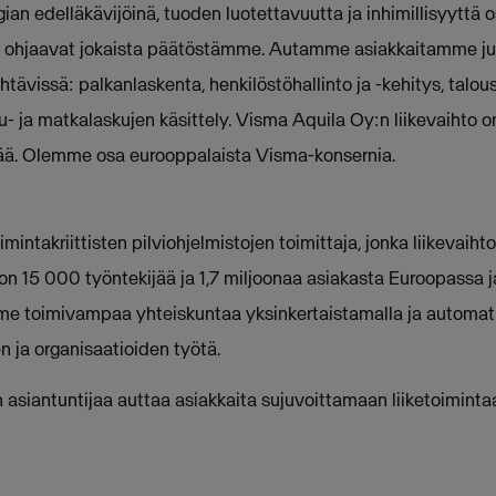
n edelläkävijöinä, tuoden luotettavuutta ja inhimillisyyttä os
ohjaavat jokaista päätöstämme. Autamme asiakkaitamme julkis
htävissä: palkanlaskenta, henkilöstöhallinto ja -kehitys, talous
u- ja matkalaskujen käsittely. Visma Aquila Oy:n liikevaihto o
ijää. Olemme osa eurooppalaista Visma-konsernia.
mintakriittisten pilviohjelmistojen toimittaja, jonka liikevaihto
n 15 000 työntekijää ja 1,7 miljoonaa asiakasta Euroopassa j
 toimivampaa yhteiskuntaa yksinkertaistamalla ja automat
n ja organisaatioiden työtä.
siantuntijaa auttaa asiakkaita sujuvoittamaan liiketoiminta