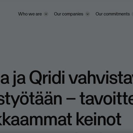
Who we are
Our companies
Our commitments
 ja Qridi vahvist
styötään – tavoit
kkaammat keinot