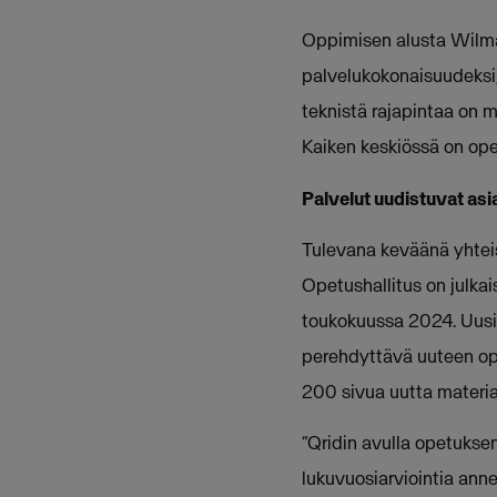
Oppimisen alusta Wilma
palvelukokonaisuudeksi,
teknistä rajapintaa on m
Kaiken keskiössä on ope
Palvelut uudistuvat as
Tulevana keväänä yhteis
Opetushallitus on julkai
toukokuussa 2024. Uusien
perehdyttävä uuteen ope
200 sivua uutta materia
“Qridin avulla opetuksen
lukuvuosiarviointia ann