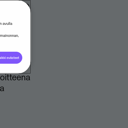
in ja
n avulla
s mainonnan,
ikki evästeet
 ja
voitteena
ja