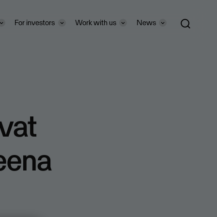
For investors
Work with us
News
avat
teena