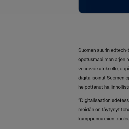
Suomen suurin edtech-
opetusmaailman arjen he
vuorovaikutukselle, op
digitalisoinut Suomen o
helpottanut hallinnollis
“Digitalisaation edete
meidän on täytynyt tehd
kumppanuuksien puoleen