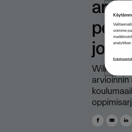
arvio
Käytämme
pedag
Valitsemall
voimme para
markkinoin
joht
analytiika
Evästeasetuk
Wilma jatk
arvioinnin
koulumaail
oppimisarj