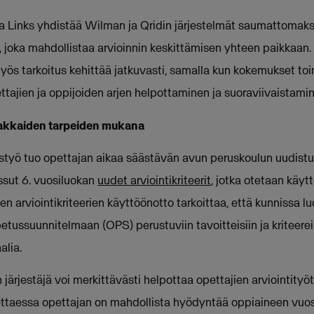
 Links yhdistää Wilman ja Qridin järjestelmät saumattomaks
 joka mahdollistaa arvioinnin keskittämisen yhteen paikkaan. 
yös tarkoitus kehittää jatkuvasti, samalla kun kokemukset toi
ttajien ja oppijoiden arjen helpottaminen ja suoraviivaistamin
iakkaiden tarpeiden mukana
työ tuo opettajan aikaa säästävän avun peruskoulun uudistu
ssut 6. vuosiluokan
uudet arviointikriteerit
, jotka otetaan käy
 arviointikriteerien käyttöönotto tarkoittaa, että kunnissa l
tussuunnitelmaan (OPS) perustuviin tavoitteisiin ja kriteere
alia.
 järjestäjä voi merkittävästi helpottaa opettajien arviointityöt
ettaessa opettajan on mahdollista hyödyntää oppiaineen vuos