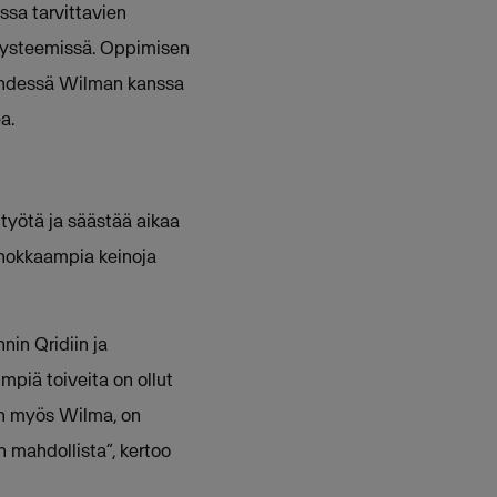
ssa tarvittavien
osysteemissä. Oppimisen
 yhdessä Wilman kanssa
a.
utyötä ja säästää aikaa
ehokkaampia keinoja
nin Qridiin ja
mpiä toiveita on ollut
ään myös Wilma, on
mahdollista”, kertoo