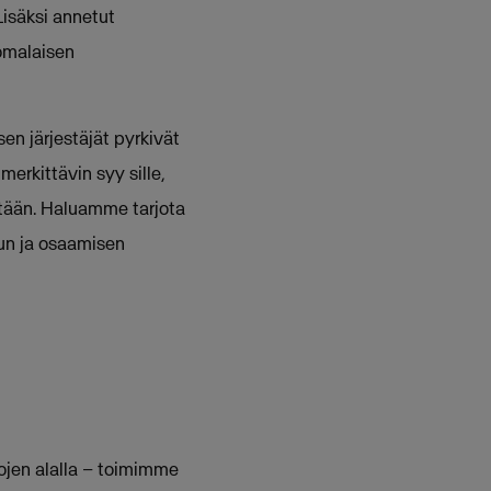
Lisäksi annetut
omalaisen
en järjestäjät pyrkivät
erkittävin syy sille,
tään. Haluamme tarjota
lun ja osaamisen
tojen alalla – toimimme