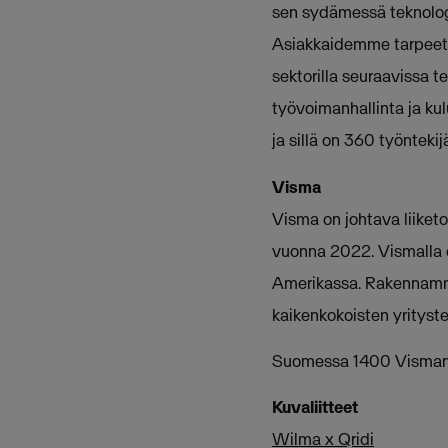
sen sydämessä teknologia
Asiakkaidemme tarpeet 
sektorilla seuraavissa te
työvoimanhallinta ja kul
ja sillä on 360 työntek
Visma
Visma on johtava liiketoi
vuonna 2022. Vismalla o
Amerikassa. Rakennamme
kaikenkokoisten yrityste
Suomessa 1400 Visman a
Kuvaliitteet
Wilma x Qridi