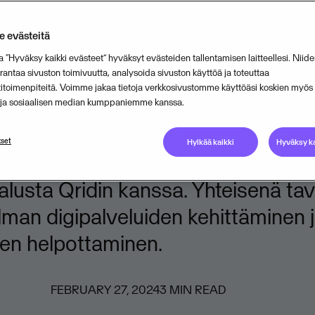
innin standardointi
 evästeitä
ogisella tiedolla
a “Hyväksy kaikki evästeet” hyväksyt evästeiden tallentamisen laitteellesi. Niide
ntaa sivuston toimivuutta, analysoida sivuston käyttöä ja toteuttaa
titoimenpiteitä. Voimme jakaa tietoja verkkosivustomme käyttöäsi koskien myö
amiseen
n ja sosiaalisen median kumppaniemme kanssa.
set
Hylkää kaikki
Hyväksy ka
aa tiivistä yhteistyötään oppimisen
 alusta Qridin kanssa. Yhteisenä ta
man digipalveluiden kehittäminen 
en helpottaminen.
FEBRUARY 27, 2024
3
MIN READ