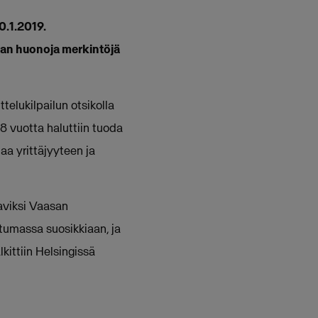
0.1.2019.
aan huonoja merkintöjä
elukilpailun otsikolla
18 vuotta haluttiin tuoda
a yrittäjyyteen ja
taviksi Vaasan
tumassa suosikkiaan, ja
lkittiin Helsingissä