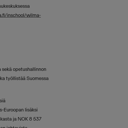
ssukeskuksessa
fi/inschool/wilma-
a sekä opetushallinnon
oka työllistää Suomessa
siä
ois-Euroopan lisäksi
iakasta ja NOK 8 537