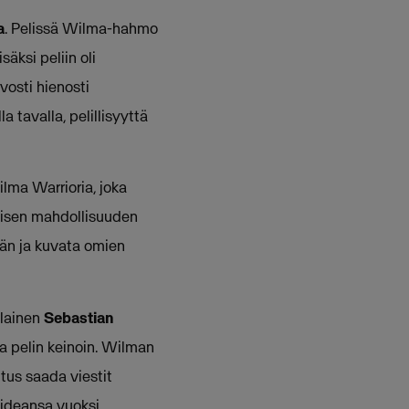
a
. Pelissä Wilma-hahmo
äksi peliin oli
vosti hienosti
 tavalla, pelillisyyttä
lma Warrioria, joka
llaisen mahdollisuuden
jään ja kuvata omien
alainen
Sebastian
ta pelin keinoin. Wilman
itus saada viestit
-ideansa vuoksi.