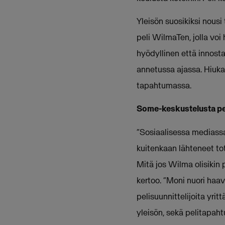
Yleisön suosikiksi nousi
peli WilmaTen, jolla vo
hyödyllinen että innosta
annetussa ajassa. Hiuka
tapahtumassa.
Some-keskustelusta pe
“Sosiaalisessa mediassa 
kuitenkaan lähteneet t
Mitä jos Wilma olisikin 
kertoo. “Moni nuori haa
pelisuunnittelijoita yrit
yleisön, sekä pelitapah