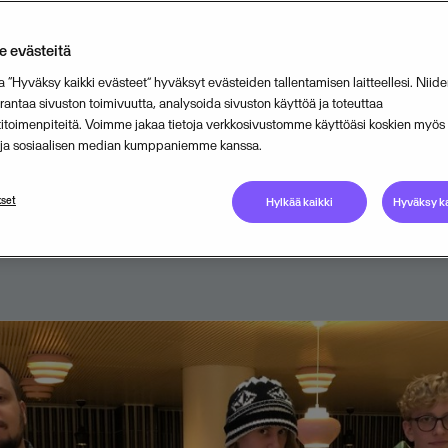
 Gaming -pelisuunnittelukilpailun
 evästeitä
to palkittiin Helsingissä 10.1.2019.
a “Hyväksy kaikki evästeet” hyväksyt evästeiden tallentamisen laitteellesi. Niide
elissä Wilma-hahmo pyrkii keräämä
ntaa sivuston toimivuutta, analysoida sivuston käyttöä ja toteuttaa
titoimenpiteitä. Voimme jakaa tietoja verkkosivustomme käyttöäsi koskien myö
ntöjä ja taistelemaan huonoja merki
n ja sosiaalisen median kumppaniemme kanssa.
set
Hylkää kaikki
Hyväksy ka
JANUARY 11, 2019
2
MIN READ