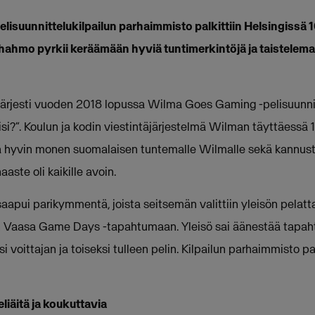
isuunnittelukilpailun parhaimmisto palkittiin Helsingissä 1
hahmo pyrkii keräämään hyviä tuntimerkintöjä ja taistelem
ärjesti vuoden 2018 lopussa Wilma Goes Gaming -pelisuunnitt
isi?”. Koulun ja kodin viestintäjärjestelmä Wilman täyttäessä 
 hyvin monen suomalaisen tuntemalle Wilmalle sekä kannusta
aaste oli kaikille avoin.
saapui parikymmentä, joista seitsemän valittiin yleisön pelat
yyn Vaasa Game Days -tapahtumaan. Yleisö sai äänestää tapah
tsi voittajan ja toiseksi tulleen pelin. Kilpailun parhaimmisto pa
eliäitä ja koukuttavia