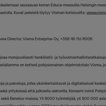
kokeilemaan seuraavan kerran Educa-messuilla Helsingin me
stolla. Kuvat peleistä löytyy Visman kotisivuilta:
www.visma.
Area Director, Visma Enterprise Oy, +358 45 116 8008
joaa monipuolisesti henkilöstö- ja työvoimanhallintaratkaisuj
austallamme on ketterä pohjoismainen ohjelmistotalo Visma, j
a ja palveluja, jotka yksinkertaistavat ja digitalisoivat keskei
ekä yrityksissä että julkisella sektorilla. Konserni toimii Pohj
a sekä Benelux-maissa. Yli 8000 työntekijää, yli 800 000 as