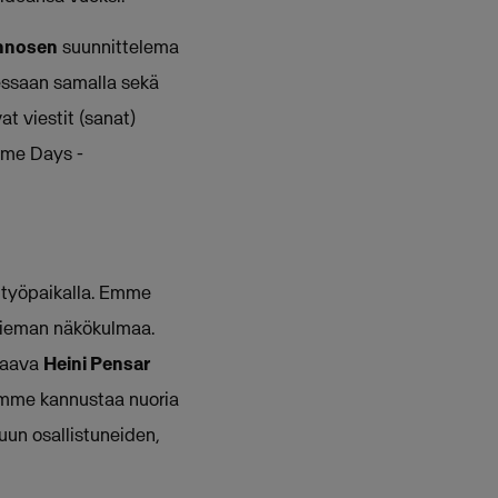
nnosen
suunnittelema
dessaan samalla sekä
at viestit (sanat)
Game Days -
i työpaikalla. Emme
hieman näkökulmaa.
staava
Heini Pensar
tamme kannustaa nuoria
luun osallistuneiden,