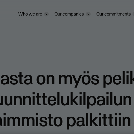
Who we are
Our companies
Our commitments
sta on myös pelik
uunnittelukilpailun
immisto palkittiin