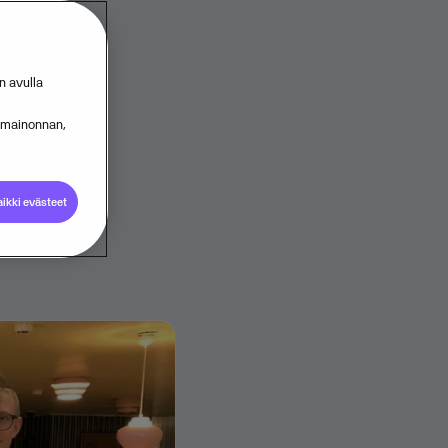
n avulla
än hyviä
s mainonnan,
ntöjä
ikki evästeet