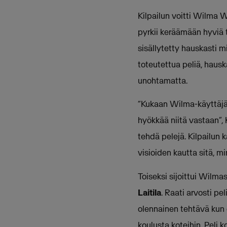
Kilpailun voitti Wilma Wa
pyrkii keräämään hyviä t
sisällytetty hauskasti m
toteutettua peliä, hausk
unohtamatta.
“Kukaan Wilma-käyttäjä 
hyökkää niitä vastaan”, 
tehdä pelejä. Kilpailun 
visioiden kautta sitä, mi
Toiseksi sijoittui Wilma
Laitila
. Raati arvosti p
olennainen tehtävä kun o
koulusta koteihin. Peli 