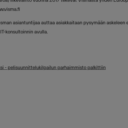
 euroa) liikevaihto vuonna 2017 tekevät Vismasta yhden Euroop
w.visma.fi
isman asiantuntijaa auttaa asiakkaitaan pysymään askeleen 
IT-konsultoinnin avulla.
 - pelisuunnittelukilpailun parhaimmisto palkittiin