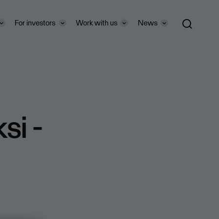
For investors
Work with us
News
si -