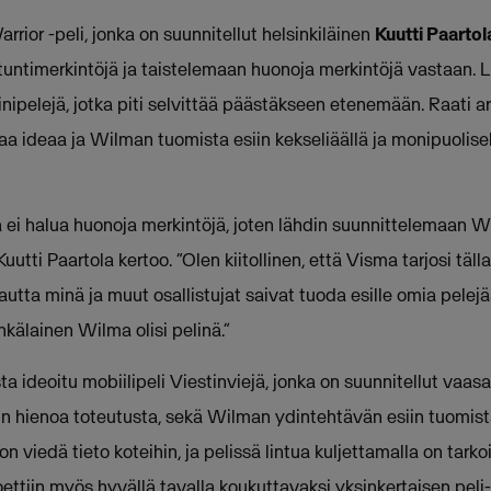
rrior -peli, jonka on suunnitellut helsinkiläinen
Kuutti Paartol
untimerkintöjä ja taistelemaan huonoja merkintöjä vastaan. Lis
inipelejä, jotka piti selvittää päästäkseen etenemään. Raati ar
aa ideaa ja Wilman tuomista esiin kekseliäällä ja monipuolisella
ei halua huonoja merkintöjä, joten lähdin suunnittelemaan Wi
Kuutti Paartola kertoo. “Olen kiitollinen, että Visma tarjosi tä
kautta minä ja muut osallistujat saivat tuoda esille omia pele
nkälainen Wilma olisi pelinä.”
sta ideoitu mobiilipeli Viestinviejä, jonka on suunnitellut vaas
elin hienoa toteutusta, sekä Wilman ydintehtävän esiin tuomis
n viedä tieto koteihin, ja pelissä lintua kuljettamalla on tarko
koettiin myös hyvällä tavalla koukuttavaksi yksinkertaisen peli