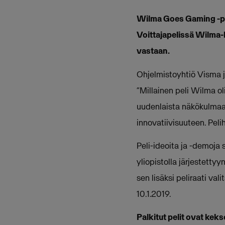
Wilma Goes Gaming -pel
Voittajapelissä Wilma-
vastaan.
Ohjelmistoyhtiö Visma j
“Millainen peli Wilma ol
uudenlaista näkökulmaa
innovatiivisuuteen. Pelih
Peli-ideoita ja -demoja 
yliopistolla järjestett
sen lisäksi peliraati vali
10.1.2019.
Palkitut pelit ovat keks