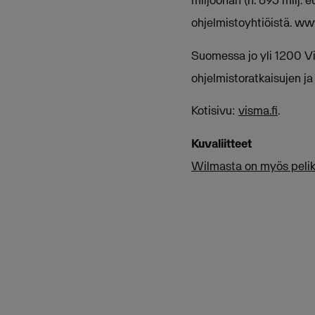
miljoonan (n. 893 milj.
ohjelmistoyhtiöistä. ww
Suomessa jo yli 1200 V
ohjelmistoratkaisujen ja 
Kotisivu:
visma.fi
.
Kuvaliitteet
Wilmasta on myös peliksi