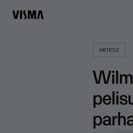
ARTICLE
Wilma
pelis
parha