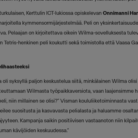
 turkulaisen, Kerttulin ICT-lukiossa opiskelevan
Onnimanni Ha
i harjoitella kymmensormijärjestelmää. Peli on yksinkertaisuu
va. Pelaajan on kirjoitettava oikein Wilma-sovelluksesta tulev
n Tetris-henkinen peli koukutti sekä toimistolla että Vaasa 
lihaasteeksi
oli syksyllä paljon keskustelua siitä, minkälainen Wilma olis
oteuttamaan Wilmasta työpaikkaversiota, vaan laajensimme 
peli, niin millainen se olisi?” Visman koululiiketoiminnasta va
veilee suositusta ja kasvavasta pelialasta ja haluamme osal
täjyyteen. Kampanja saikin positiivisen vastaanoton niin kilpai
tuman kävijöiden keskuudessa.”