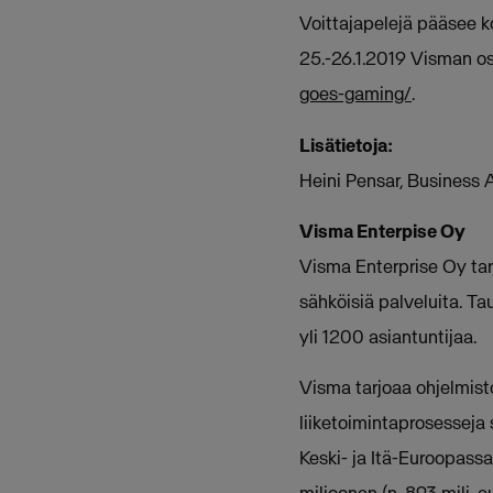
Voittajapelejä pääsee 
25.-26.1.2019 Visman osa
goes-gaming/
.
Lisätietoja:
Heini Pensar, Business 
Visma Enterpise Oy
Visma Enterprise Oy tar
sähköisiä palveluita. T
yli 1200 asiantuntijaa.
Visma tarjoaa ohjelmistoj
liiketoimintaprosesseja s
Keski- ja Itä-Euroopass