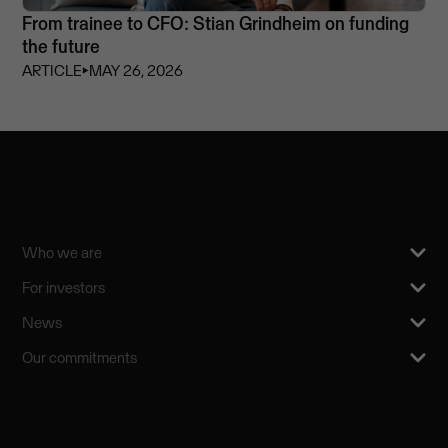
From trainee to CFO: Stian Grindheim on funding
the future
ARTICLE
⏵
MAY 26, 2026
Who we are
For investors
News
Our commitments