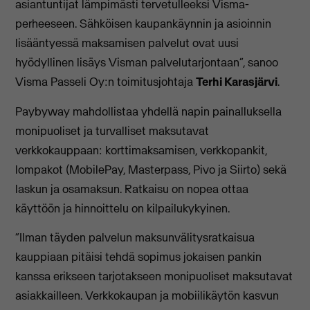
asiantuntijat lämpimästi tervetulleeksi Visma-
perheeseen. Sähköisen kaupankäynnin ja asioinnin
lisääntyessä maksamisen palvelut ovat uusi
hyödyllinen lisäys Visman palvelutarjontaan”, sanoo
Visma Passeli Oy:n toimitusjohtaja
Terhi Karasjärv
i
.
Paybyway mahdollistaa yhdellä napin painalluksella
monipuoliset ja turvalliset maksutavat
verkkokauppaan: korttimaksamisen, verkkopankit,
lompakot (MobilePay, Masterpass, Pivo ja Siirto) sekä
laskun ja osamaksun. Ratkaisu on nopea ottaa
käyttöön ja hinnoittelu on kilpailukykyinen.
“Ilman täyden palvelun maksunvälitysratkaisua
kauppiaan pitäisi tehdä sopimus jokaisen pankin
kanssa erikseen tarjotakseen monipuoliset maksutavat
asiakkailleen. Verkkokaupan ja mobiilikäytön kasvun