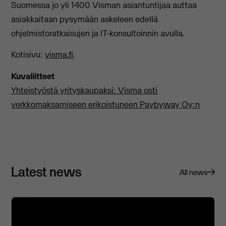
Suomessa jo yli 1400 Visman asiantuntijaa auttaa
asiakkaitaan pysymään askeleen edellä
ohjelmistoratkaisujen ja IT-konsultoinnin avulla.
Kotisivu:
visma.fi
.
Kuvaliitteet
Yhteistyöstä yrityskaupaksi: Visma osti
verkkomaksamiseen erikoistuneen Paybyway Oy:n
Latest news
All news