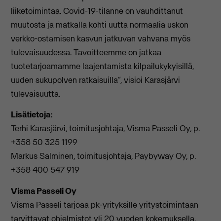
liiketoimintaa. Covid-19-tilanne on vauhdittanut
muutosta ja matkalla kohti uutta normaalia uskon
verkko-ostamisen kasvun jatkuvan vahvana myös
tulevaisuudessa. Tavoitteemme on jatkaa
tuotetarjoamamme laajentamista kilpailukykyisillä,
uuden sukupolven ratkaisuilla”, visioi Karasjärvi
tulevaisuutta.
Lisätietoja:
Terhi Karasjärvi, toimitusjohtaja, Visma Passeli Oy, p.
+358 50 325 1199
Markus Salminen, toimitusjohtaja, Paybyway Oy, p.
+358 400 547 919
Visma Passeli Oy
Visma Passeli tarjoaa pk-yrityksille yritystoimintaan
tarvittavat ohjelmistot yli 20 vuoden kokemuksella.