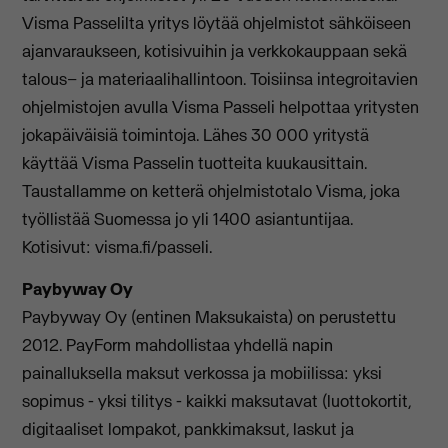
Visma Passelilta yritys löytää ohjelmistot sähköiseen
ajanvaraukseen, kotisivuihin ja verkkokauppaan sekä
talous– ja materiaalihallintoon. Toisiinsa integroitavien
ohjelmistojen avulla Visma Passeli helpottaa yritysten
jokapäiväisiä toimintoja. Lähes 30 000 yritystä
käyttää Visma Passelin tuotteita kuukausittain.
Taustallamme on ketterä ohjelmistotalo Visma, joka
työllistää Suomessa jo yli 1400 asiantuntijaa.
Kotisivut: visma.fi/passeli.
Paybyway Oy
Paybyway Oy (entinen Maksukaista) on perustettu
2012. PayForm mahdollistaa yhdellä napin
painalluksella maksut verkossa ja mobiilissa: yksi
sopimus - yksi tilitys - kaikki maksutavat (luottokortit,
digitaaliset lompakot, pankkimaksut, laskut ja