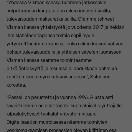
“Yhdessä Visman kanssa tulemme jatkossakin
helpottamaan kauppiaiden arkea innovatiivisilla,
tulevaisuuden maksuratkaisuilla. Olemme tehneet
Visman kanssa yhteistyötä jo vuodesta 2017 ja heidän
ihmisläheinen tapansa toimia sopii hyvin
yrityskulttuurimme kanssa, jonka uskon luovan vahvan
pohjan tulevaisuudelle ja yhteisen sävelen luomiseen.
Visman kanssa saamme toimintaamme
pitkäjänteisyyttä ja resursseja laadukkaan palvelun
kehittämiseen myös tulevaisuudessa”, Salminen
korostaa.
“Passeli on perustettu jo vuonna 1996. Alusta asti
tavoitteemme on ollut tarjota suomalaiselle yrittäjälle
kilpailukykyiset työkalut yritystoimintaan.
Digitalisaation murroksessa näemme toimivien
verkkomaksamisen prosessien olevan kriittinen osa