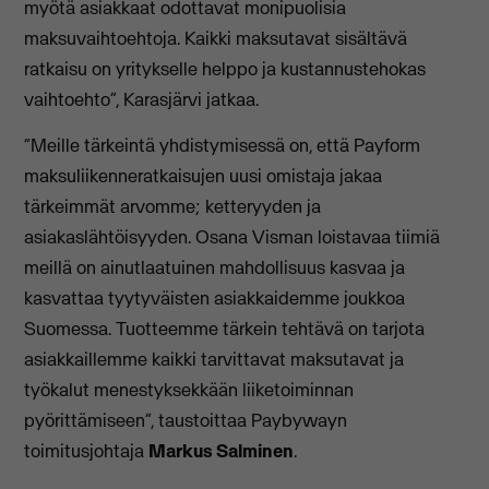
myötä asiakkaat odottavat monipuolisia
maksuvaihtoehtoja. Kaikki maksutavat sisältävä
ratkaisu on yritykselle helppo ja kustannustehokas
vaihtoehto”, Karasjärvi jatkaa.
“Meille tärkeintä yhdistymisessä on, että Payform
maksuliikenneratkaisujen uusi omistaja jakaa
tärkeimmät arvomme; ketteryyden ja
asiakaslähtöisyyden. Osana Visman loistavaa tiimiä
meillä on ainutlaatuinen mahdollisuus kasvaa ja
kasvattaa tyytyväisten asiakkaidemme joukkoa
Suomessa. Tuotteemme tärkein tehtävä on tarjota
asiakkaillemme kaikki tarvittavat maksutavat ja
työkalut menestyksekkään liiketoiminnan
pyörittämiseen”, taustoittaa Paybywayn
toimitusjohtaja
Markus Salminen
.