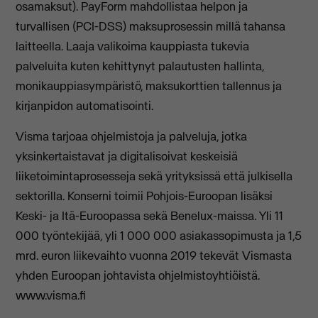
osamaksut). PayForm mahdollistaa helpon ja
turvallisen (PCI-DSS) maksuprosessin millä tahansa
laitteella. Laaja valikoima kauppiasta tukevia
palveluita kuten kehittynyt palautusten hallinta,
monikauppiasympäristö, maksukorttien tallennus ja
kirjanpidon automatisointi.
Visma tarjoaa ohjelmistoja ja palveluja, jotka
yksinkertaistavat ja digitalisoivat keskeisiä
liiketoimintaprosesseja sekä yrityksissä että julkisella
sektorilla. Konserni toimii Pohjois-Euroopan lisäksi
Keski- ja Itä-Euroopassa sekä Benelux-maissa. Yli 11
000 työntekijää, yli 1 000 000 asiakassopimusta ja 1,5
mrd. euron liikevaihto vuonna 2019 tekevät Vismasta
yhden Euroopan johtavista ohjelmistoyhtiöistä.
www.visma.fi