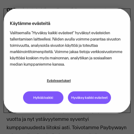
Ohjelmistotalo Visma Passeli Oy on ostanut
verkkomaksamiseen erikoistuneen Paybyway Oy:n.
Käytämme evästeitä
Yritys tunnetaan PayForm -ratkaisustaan, joka
Valitsemalla “Hyväksy kaikki evästeet” hyväksyt evästeiden
mahdollistaa monipuoliset verkkokaupan
tallentamisen laitteellesi. Niiden avulla voimme parantaa sivuston
maksutavat.
toimivuutta, analysoida sivuston käyttöä ja toteuttaa
markkinointitoimenpiteitä. Voimme jakaa tietoja verkkosivustomme
Visma Passeli aloitti yhteistyön Paybywayn kanssa
käyttöäsi koskien myös mainonnan, analytiikan ja sosiaalisen
vuonna 2017 mahdollistamalla verkkomaksamisen
median kumppaniemme kanssa.
ajanvarausjärjestelmä DigitalBookerin kautta. Nyt
yhteistyö on johtanut yrityskauppaan, missä Visma
Evästeasetukset
Passeli ostaa Paybywayn liiketoiminnan. Kaupan
mukana Vismaan siirtyy neljä työntekijää.
Hylkää kaikki
Hyväksy kaikki evästeet
“Olemme olleet Paybywayn asiakkaita jo yli kolme
vuotta ja nyt ystävyytemme syventyi
kumppanuudesta liitoksi asti. Toivotamme Paybywayn