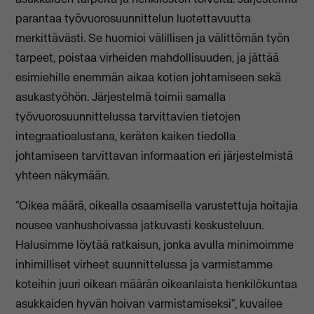
parantaa työvuorosuunnittelun luotettavuutta
merkittävästi. Se huomioi välillisen ja välittömän työn
tarpeet, poistaa virheiden mahdollisuuden, ja jättää
esimiehille enemmän aikaa kotien johtamiseen sekä
asukastyöhön. Järjestelmä toimii samalla
työvuorosuunnittelussa tarvittavien tietojen
integraatioalustana, keräten kaiken tiedolla
johtamiseen tarvittavan informaation eri järjestelmistä
yhteen näkymään.
”Oikea määrä, oikealla osaamisella varustettuja hoitajia
nousee vanhushoivassa jatkuvasti keskusteluun.
Halusimme löytää ratkaisun, jonka avulla minimoimme
inhimilliset virheet suunnittelussa ja varmistamme
koteihin juuri oikean määrän oikeanlaista henkilökuntaa
asukkaiden hyvän hoivan varmistamiseksi”, kuvailee