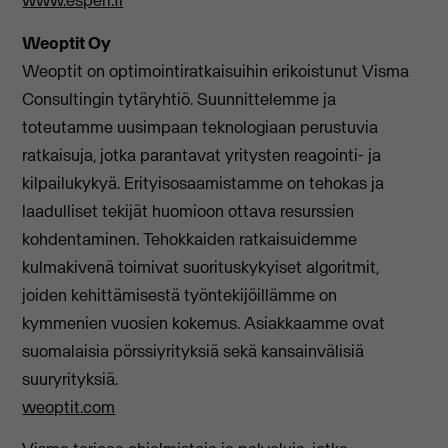
www.esperi.fi
Weoptit Oy
Weoptit on optimointiratkaisuihin erikoistunut Visma
Consultingin tytäryhtiö. Suunnittelemme ja
toteutamme uusimpaan teknologiaan perustuvia
ratkaisuja, jotka parantavat yritysten reagointi- ja
kilpailukykyä. Erityisosaamistamme on tehokas ja
laadulliset tekijät huomioon ottava resurssien
kohdentaminen. Tehokkaiden ratkaisuidemme
kulmakivenä toimivat suorituskykyiset algoritmit,
joiden kehittämisestä työntekijöillämme on
kymmenien vuosien kokemus. Asiakkaamme ovat
suomalaisia pörssiyrityksiä sekä kansainvälisiä
suuryrityksiä.
weoptit.com