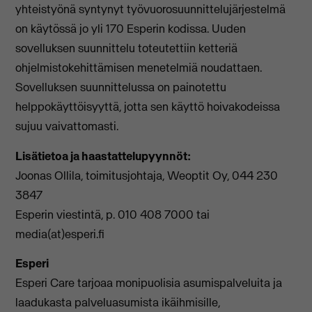
yhteistyönä syntynyt työvuorosuunnittelujärjestelmä
on käytössä jo yli 170 Esperin kodissa. Uuden
sovelluksen suunnittelu toteutettiin ketteriä
ohjelmistokehittämisen menetelmiä noudattaen.
Sovelluksen suunnittelussa on painotettu
helppokäyttöisyyttä, jotta sen käyttö hoivakodeissa
sujuu vaivattomasti.
Lisätietoa ja haastattelupyynnöt:
Joonas Ollila, toimitusjohtaja, Weoptit Oy, 044 230
3847
Esperin viestintä, p. 010 408 7000 tai
media(at)esperi.fi
Esperi
Esperi Care tarjoaa monipuolisia asumispalveluita ja
laadukasta palveluasumista ikäihmisille,