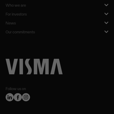
Who we are
For investors
News
Our commitments
Follow us on