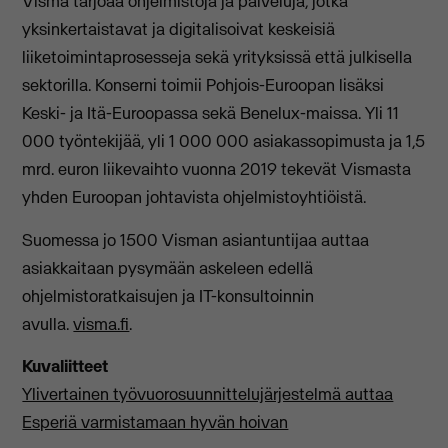
Visma tarjoaa ohjelmistoja ja palveluja, jotka
yksinkertaistavat ja digitalisoivat keskeisiä
liiketoimintaprosesseja sekä yrityksissä että julkisella
sektorilla. Konserni toimii Pohjois-Euroopan lisäksi
Keski- ja Itä-Euroopassa sekä Benelux-maissa. Yli 11
000 työntekijää, yli 1 000 000 asiakassopimusta ja 1,5
mrd. euron liikevaihto vuonna 2019 tekevät Vismasta
yhden Euroopan johtavista ohjelmistoyhtiöistä.
Suomessa jo 1500 Visman asiantuntijaa auttaa
asiakkaitaan pysymään askeleen edellä
ohjelmistoratkaisujen ja IT-konsultoinnin
avulla.
visma.fi
.
Kuvaliitteet
Ylivertainen työvuorosuunnittelujärjestelmä auttaa
Esperiä varmistamaan hyvän hoivan