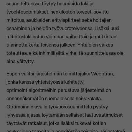
suunniteltaessa täytyy huomioida laki ja
työehtosopimukset, henkilöstön toiveet, sovittu
mitoitus, asukkaiden erityispiirteet sekä hoitajien
osaaminen ja heidän työvuorotoiveensa. Lisäksi uusi
mitoituslaki astuu voimaan vaiheittain ja mutkistaa
tilannetta kerta toisensa jälkeen. Yhtälö on vaikea
toteuttaa, eikä inhimillisiltä virheiltä suunnittelussa ole
aina vältytty.
Esperi valitsi järjestelmän toimittajaksi Weoptitin,
jonka kanssa yhteistyössä kehitetty,
optimointialgoritmeihin perustuva järjestelmä on
ennennäkemätön suomalaisella hoiva-alalla.
Optimoinnin avulla työvuorosuunnittelu pystyy
lyhyessä ajassa löytämään sellaiset laatuvaatimukset
täyttävät ratkaisut, jotka lisäksi tukevat kotien
asukkaiden tarpeita ja henkilöstön toiveita. Järjestelmä