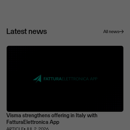
Latest news
All news
Visma strengthens offering in Italy with
FatturaElettronica App
ARTICLE
⏵
JUL 2, 2026