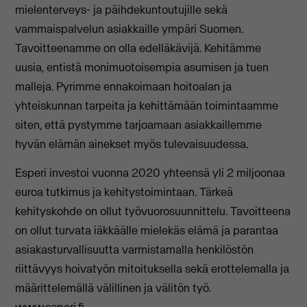
mielenterveys- ja päihdekuntoutujille sekä
vammaispalvelun asiakkaille ympäri Suomen.
Tavoitteenamme on olla edelläkävijä. Kehitämme
uusia, entistä monimuotoisempia asumisen ja tuen
malleja. Pyrimme ennakoimaan hoitoalan ja
yhteiskunnan tarpeita ja kehittämään toimintaamme
siten, että pystymme tarjoamaan asiakkaillemme
hyvän elämän ainekset myös tulevaisuudessa.
Esperi investoi vuonna 2020 yhteensä yli 2 miljoonaa
euroa tutkimus ja kehitystoimintaan. Tärkeä
kehityskohde on ollut työvuorosuunnittelu. Tavoitteena
on ollut turvata iäkkäälle mielekäs elämä ja parantaa
asiakasturvallisuutta varmistamalla henkilöstön
riittävyys hoivatyön mitoituksella sekä erottelemalla ja
määrittelemällä välillinen ja välitön työ.