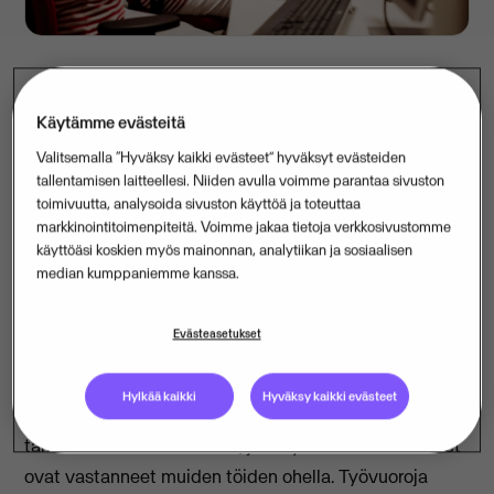
Hoitajien määrä keskusteluttaa vanhushoivassa.
Käytämme evästeitä
Mitoituslaki toi lisämausteen entisestään vaativaan
Valitsemalla “Hyväksy kaikki evästeet” hyväksyt evästeiden
työvuorosuunnitteluun. Jotta laki, asukkaiden
tallentamisen laitteellesi. Niiden avulla voimme parantaa sivuston
toimivuutta, analysoida sivuston käyttöä ja toteuttaa
tarpeet ja henkilöstön toiveet toteutuvat, Esperi
markkinointitoimenpiteitä. Voimme jakaa tietoja verkkosivustomme
kehitti yhteistyössä Vismaan kuuluvan Weoptitin
käyttöäsi koskien myös mainonnan, analytiikan ja sosiaalisen
kanssa työvuorojen suunnitteluun ja optimointiin
median kumppaniemme kanssa.
viimeisintä teknologiaa hyödyntävän järjestelmän.
Evästeasetukset
Hoivakodin työvuorosuunnittelun tavoitteena on
varmistaa hyvä hoiva sekä tukea henkilöstön
Hylkää kaikki
Hyväksy kaikki evästeet
hyvinvointia. Työvuorosuunnittelu on aikaa ja
tarkkuutta vaativa tehtävä, josta yksiköiden esimiehet
ovat vastanneet muiden töiden ohella. Työvuoroja