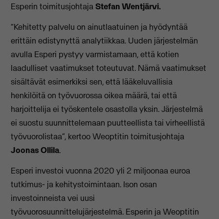
Esperin toimitusjohtaja
Stefan Wentjärvi.
“Kehitetty palvelu on ainutlaatuinen ja hyödyntää
erittäin edistynyttä analytiikkaa. Uuden järjestelmän
avulla Esperi pystyy varmistamaan, että kotien
laadulliset vaatimukset toteutuvat. Nämä vaatimukset
sisältävät esimerkiksi sen, että lääkeluvallisia
henkilöitä on työvuorossa oikea määrä, tai että
harjoittelija ei työskentele osastolla yksin. Järjestelmä
ei suostu suunnittelemaan puutteellista tai virheellistä
työvuorolistaa”, kertoo Weoptitin toimitusjohtaja
Joonas Ollila
.
Esperi investoi vuonna 2020 yli 2 miljoonaa euroa
tutkimus- ja kehitystoimintaan. Ison osan
investoinneista vei uusi
työvuorosuunnittelujärjestelmä. Esperin ja Weoptitin