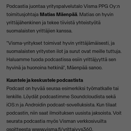
Podcastia juontaa yrityspalvelutalo Visma PPG Oy:n
toimitusjohtaja
Matias Mäenpää
. Matias on hyvin
yrittäjähenkinen ja tekee tiivistä yhteistyötä
suomalaisten yrittäjien kanssa.
"Visma-yritykset toimivat hyvin yrittäjämäisesti, ja
suomalaisten yritysten ilot ja surut ovat meille tuttuja.
Haluamme tuoda podcastissa esiin yrittäjyyttä sen
hyvinä ja huonoina hetkinä", Mäenpää sanoo.
Kuuntele ja keskustele podcastista
Podcast on hyvää seuraa esimerkiksi työmatkalle tai
lenkille. Löydät podcastimme Soundcloudista sekä
iOS:n ja Androidin podcast-sovelluksista. Kun tilaat
podcastin, niin saat ilmoituksen uusista jaksoista. Voit
seurata podcastia myös Visman verkkosivuilta
osoitteesta
www.visma.fi/yrittajyys360
.