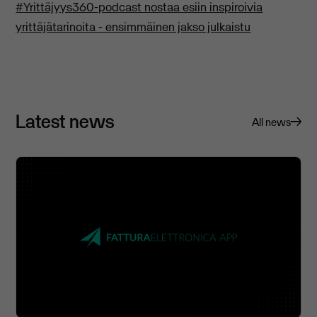
#Yrittäjyys360-podcast nostaa esiin inspiroivia
yrittäjätarinoita - ensimmäinen jakso julkaistu
Latest news
All news