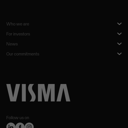
Who we are
For investors
News
Our commitments
Follow us on