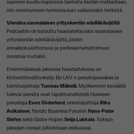
saamme kuulla inspiroivia tarinoita heidän matkastaan,
niin onnistumisen tunteista kuin vaikeistakin hetkistä.
Vieraina suomalaisen yrityskentän edelläkävijöitä
Podcastiin on kutsuttu haastateltavaksi suomalaisen
yrityskentän edelläkävijöitä, joiden
ennakkoluulottomuus ja periksiantamattomuus
innostaa muitakin.
Ensimmäisessä jaksossa haastattelussa on
kiinteistönvälitysketju Bo LKV:n perustajaosakas ja
toimitusjohtaja
Tuomas Mäkelä
. Myöhemmin keväällä
tulevia vieraita ovat tapahtumahotelli Huoneen
perustaja
Evon Söderlund
, enkelisijoittaja
Riku
Asikainen
, Nordic Business Forumin
Hans-Peter
Siefen
sekä Globe Hopen
Seija Lukkala
. Syksyn
jaksojen vieraat julkistetaan elokuussa.