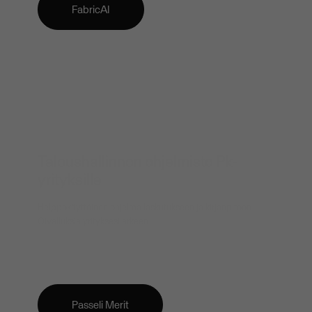
FabricAI
Taloushallinnon ohjelmisto Pk-
yrityksille
Helppokäyttöinen ohjelma laskutukseen ja kirjanpitoon.
Oivalluksia yrityksesi arkeen.
Passeli Merit