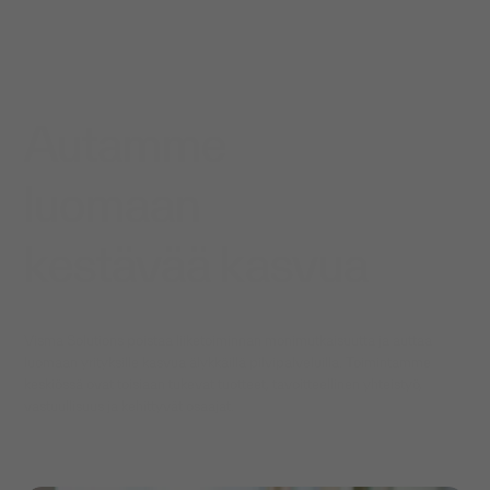
Autamme
luomaan
kestävää kasvua
Visma Solutions poistaa liiketoiminnan monimutkaisuutta ja auttaa
luomaan yrityksille kasvua älykkäillä pilvipalveluilla. Toimintamme
keskiössä ovat toisiaan tukevat tuotteet, tavoitteellinen yhteistyö,
vastuullisuus ja kehittyvät osaajat.