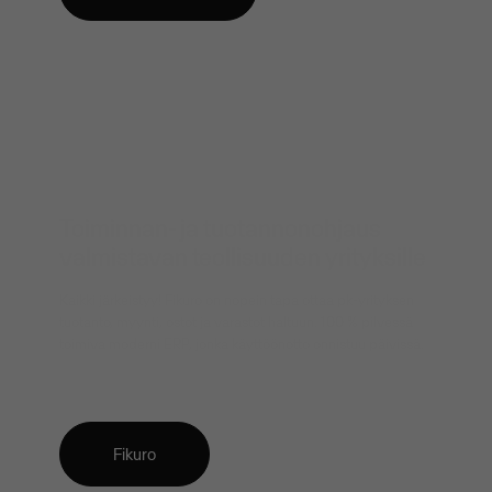
Toiminnan- ja tuotannonohjaus
valmistavan teollisuuden yrityksille
Kaikki järkeistyy! Fikuro on nopein tapa ottaa pk-yrityksen
tuotanto, myynti, ostot ja varastot haltuun. 100 % pilvessä
toimiva moderni ERP, jonka käyttöönotto onnistuu päivissä.
Fikuro