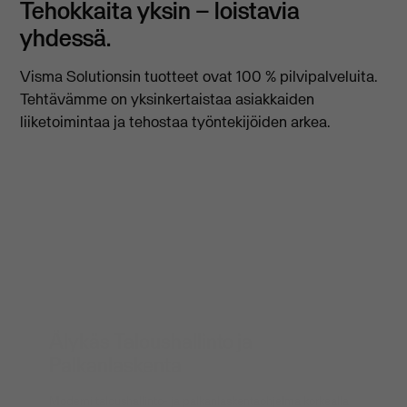
Tehokkaita yksin – loistavia
yhdessä.
Visma Solutionsin tuotteet ovat 100 % pilvipalveluita.
Tehtävämme on yksinkertaistaa asiakkaiden
liiketoimintaa ja tehostaa työntekijöiden arkea.
Älykäs Taloushallinto ja
Palkanlaskenta
Moderni taloushallinto- ja palkanlaskentaohjelma korkealla