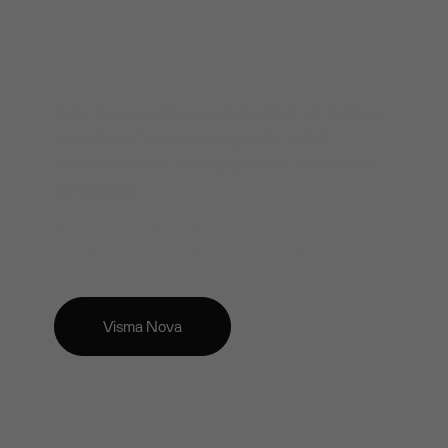
Toiminnanohjausjärjestelmä tukku-
ja erikoistavarakaupalle sekä
valmistavan teollisuuden vaativiin
tarpeisiin.
Taloushallinto, palkanlaskenta, tuotannonohjaus,
materiaalihallinto sekä raportointi yhdessä järjestelmässä.
Visma Nova