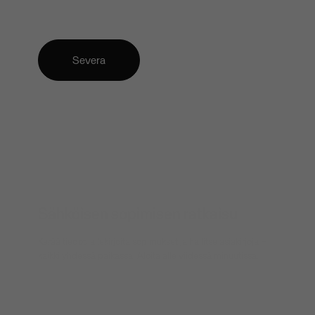
Severa
Sähköisen sopimisen ratkaisu
Kerää tiedot, allekirjoita sopimukset ja hallitse asiakirjoja –
kaikki yhdessä paikassa. Aloita alle viidessä minuutissa.