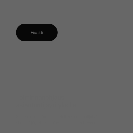
Fivaldi
Toiminnanohjaus
asiantuntijayrityksille
Severa selkeyttää kaiken. Hallitse asiantuntijatyön arki
yhdessä järjestelmässä myynnistä laskutukseen.