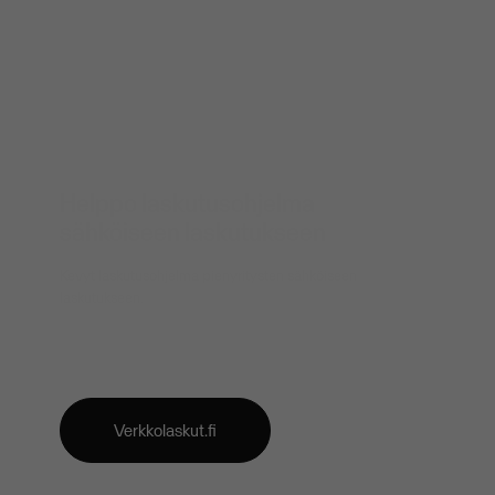
Helppo laskutusohjelma
sähköiseen laskutukseen
Kevyt laskutusohjelma pienyritysten sähköiseen
laskutukseen.
Verkkolaskut.fi