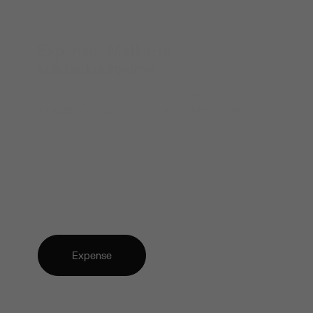
Expense
- Matka- ja
kululaskuohjelma
Kuittien käsittely ja kululaskujen syöttäminen onnistuu
sujuvasti ja nopeasti myös mobiilisovelluksen avulla
Expense