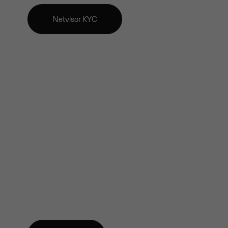
Netvisor KYC
AI avusteinen ostolaskuautomaatio
FabricAI on suomalainen ostolaskuautomaation
markkinajohtaja, jonka avulla käsitellään yli miljoona
ostolaskua kuukaudessa yli 30 000 yritykseltä.