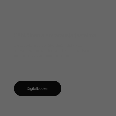
Sähköinen ajanvarausjärjestelmä
Digitalbookerin varausjärjestelmä mahdollistaa
ajanvarauksen missä tahansa, milloin tahansa. Parempaa
palvelua ja tyytyväisempiä asiakkaita.
Digitalbooker