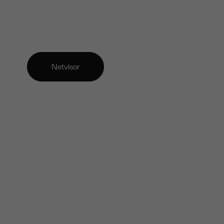
automaatiotasolla pienille ja keskisuurille yrityksille.
Netvisor
Monipuolinen taloushallinto-
ohjelma
Luotettava, kotimainen ohjelmisto yrityksen talouden
hoitoon ja tilitoimistoyhteistyöhön.