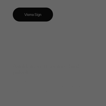
Visma Sign
Asiakkaiden tuntemisen SaaS-
palvelu
Netvisor KYC:llä hoidat asiakkaidesi tuntemisen vain
muutamissa minuuteissa ja säästät jopa satoja työtunteja
vuodessa. Kerää, analysoi ja ylläpidä tuntemistiedot – kaikki
yhdellä palvelulla.