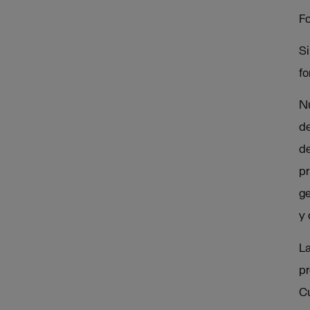
Fo
Si
fo
Nu
de
de
pr
ge
y 
La
pr
Cu