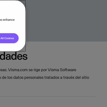
 sitio web.
 us enhance
All Cookies
idades
as. Visma.com se rige por Visma Software
 de los datos personales tratados a través del sitio