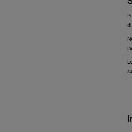
S
Pu
di
Nu
la
Lo
su
I