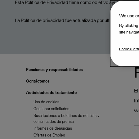
Esta Política de Privacidad tiene como objetivo ayudarlo a co
We use c
La Política de privacidad fue actualizada por última vez: 202
By clicking
site naviga
Cookies Sett
Funciones y responsabilidades
Contáctenos
El
Actividades de tratamiento
In
Uso de cookies
Gestionar solicitudes
w
Suscripciones a boletines de noticias y
comunicados de prensa
Informes de denuncias
Ofertas de Empleo