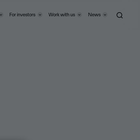
For investors
Work with us
News