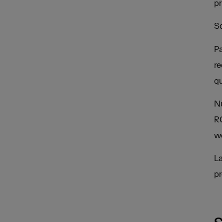
pr
So
Pa
re
qu
Nu
RG
w
La
pr