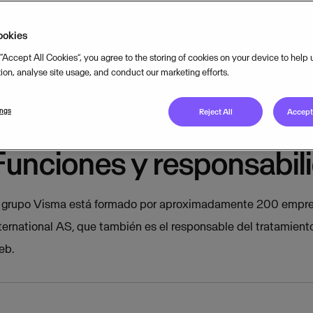
mprender cómo Visma trata sus datos personales cuando visita nuestro
ookies
6-05-28.
 “Accept All Cookies”, you agree to the storing of cookies on your device to help
tion, analyse site usage, and conduct our marketing efforts.
ings
Reject All
Accept 
Funciones y responsabil
 grupo Visma está formado por aproximadamente 200 empres
ternational AS, que también es el responsable del tratamiento
eb.