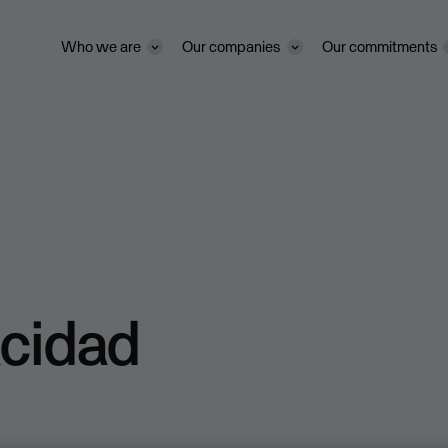
Who we are
Our companies
Our commitments
acidad