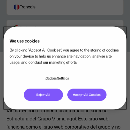
Français
Português
We use cookies
By clicking “Accept All Cookies”, you agree to the storing of cookies
on your device to help us enhance site navigation, analyse site
usage, and conduct our marketing efforts.
Acerca de este sitio web
Este sitio web (visma.com) es operado por Visma
Cookies Settings
Software International AS, una filial íntegramente
participada por Visma AS y responsable de las
Reject All
Accept All Cookies
operaciones a escala de grupo dentro del Grupo
Visma. Puede obtener más información sobre la
Estructura del Grupo Visma
aquí
. Este sitio web
funciona como el sitio web corporativo del grupo y no